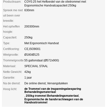
Productnaam:
COY0.25 het Heftoestel van de olietrommel met
Ergonomische Handvatcapaciteit 250kg
Spreek me niet
630mm
uit been over
breedte:
Het opheffen
200300mm
hoogte:
Capaciteit:
250kg
Type:
Met Ergonomisch Handvat
Certificering:
CE,ISO9001
Wielgrootte:
Ø180/Ø125
Trommelgrootte:
55 gallonstaal (Ø572x900)
Materiaal:
SPECIAAL STAAL
Netto Gewicht:
42kg
Garantie:
1 jaar
Na de dienst:
De online dienst, Vervangstukken
de Trommel van de inspanningsbesparing
Hoog licht:
Behandelingsmateriaal
250kg trommel Behandelingsmateriaal
,
,
Ergonomische de handvrachtwagen van de
Handvattrommel