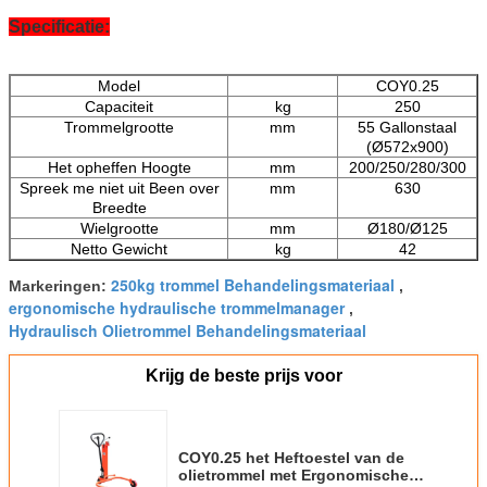
Specificatie:
Model
COY0.25
Capaciteit
kg
250
Trommelgrootte
mm
55 Gallonstaal
(Ø572x900)
Het opheffen Hoogte
mm
200/250/280/300
Spreek me niet uit Been over
mm
630
Breedte
Wielgrootte
mm
Ø180/Ø125
Netto Gewicht
kg
42
250kg trommel Behandelingsmateriaal
Markeringen:
,
ergonomische hydraulische trommelmanager
,
Hydraulisch Olietrommel Behandelingsmateriaal
Krijg de beste prijs voor
COY0.25 het Heftoestel van de
olietrommel met Ergonomische