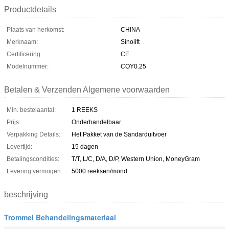
Productdetails
Plaats van herkomst:
CHINA
Merknaam:
Sinolift
Certificering:
CE
Modelnummer:
COY0.25
Betalen & Verzenden Algemene voorwaarden
Min. bestelaantal:
1 REEKS
Prijs:
Onderhandelbaar
Verpakking Details:
Het Pakket van de Sandarduitvoer
Levertijd:
15 dagen
Betalingscondities:
T/T, L/C, D/A, D/P, Western Union, MoneyGram
Levering vermogen:
5000 reeksen/mond
beschrijving
Trommel Behandelingsmateriaal