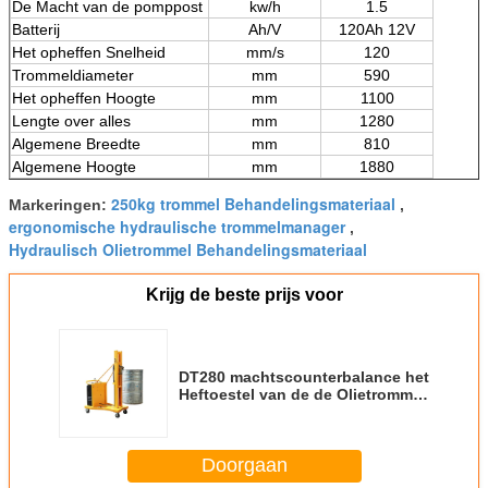
De Macht van de pomppost
kw/h
1.5
Batterij
Ah/V
120Ah 12V
Het opheffen Snelheid
mm/s
120
Trommeldiameter
mm
590
Het opheffen Hoogte
mm
1100
Lengte over alles
mm
1280
Algemene Breedte
mm
810
Algemene Hoogte
mm
1880
250kg trommel Behandelingsmateriaal
Markeringen:
,
ergonomische hydraulische trommelmanager
,
Hydraulisch Olietrommel Behandelingsmateriaal
Krijg de beste prijs voor
DT280 machtscounterbalance het
Heftoestel van de de Olietrommel
van de Trommelstapelaar met
Capaciteit 280Kg
Doorgaan