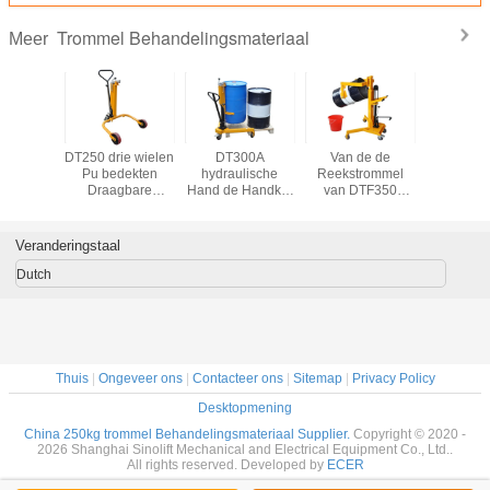
Trommel Behandelingsmateriaal
Meer
b-2 de
DT250 drie wielen
DT300A
Van de de
Dy350
akte van
Pu bedekten
hydraulische
Reekstrommel
handtr
Suitable
Draagbare
Hand de Handkar
van DTF350
Porter Us
gh Land
Trommelvrachtwagen
van de
DTF350A
Ruw
 de
met het
Olietrommel met
DTF350B van de
Landoppe
mmel met
Heftoestelcapaciteit
zelf-Grijpt en het
de Stapelaarolie
met Elasti
Veranderingstaal
h Wiel en
250Kg met een
Sluiten van de
de
en 
kkelijke
laag van de
Capaciteit 350Kg
Trommelheftoestel
Gemakke
Dutch
it van de
Hydraulisch
van het
met Capaciteit
Capaciteit
gslading
Systeemtrommel
Trommelheftoestel
350Kg
Beweging
0Kg
350
Thuis
|
Ongeveer ons
|
Contacteer ons
|
Sitemap
|
Privacy Policy
Desktopmening
China 250kg trommel Behandelingsmateriaal Supplier.
Copyright © 2020 -
2026 Shanghai Sinolift Mechanical and Electrical Equipment Co., Ltd..
All rights reserved. Developed by
ECER