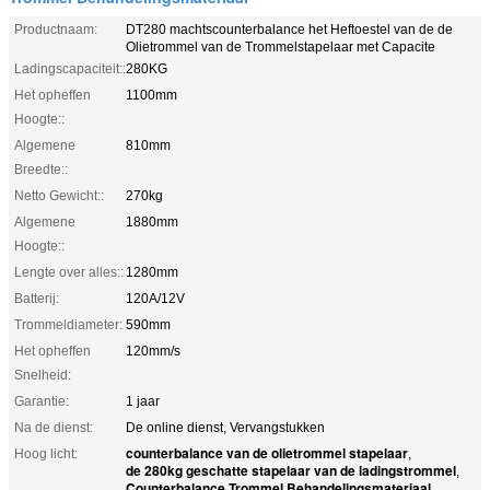
Productnaam:
DT280 machtscounterbalance het Heftoestel van de de
Olietrommel van de Trommelstapelaar met Capacite
Ladingscapaciteit::
280KG
Het opheffen
1100mm
Hoogte::
Algemene
810mm
Breedte::
Netto Gewicht::
270kg
Algemene
1880mm
Hoogte::
Lengte over alles::
1280mm
Batterij:
120A/12V
Trommeldiameter:
590mm
Het opheffen
120mm/s
Snelheid:
Garantie:
1 jaar
Na de dienst:
De online dienst, Vervangstukken
counterbalance van de olietrommel stapelaar
Hoog licht:
,
de 280kg geschatte stapelaar van de ladingstrommel
,
Counterbalance Trommel Behandelingsmateriaal