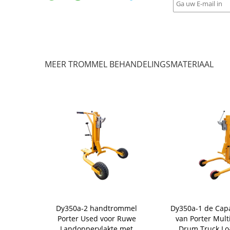
MEER TROMMEL BEHANDELINGSMATERIAAL
lische Hand
Dy350a-2 handtrommel
Dy350a-1 de Capa
 van de
Porter Used voor Ruwe
van Porter Mult
 zelf-Grijpt
Landoppervlakte met
Drum Truck Lo