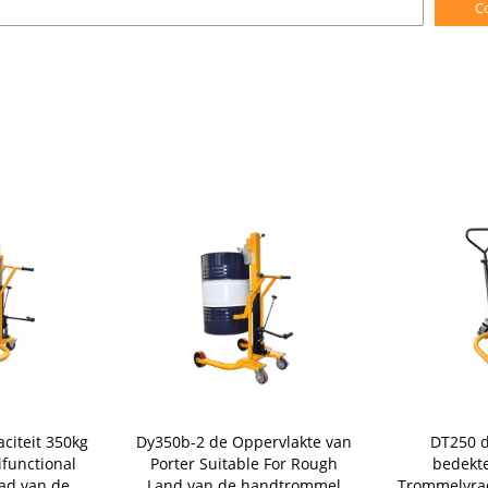
C
citeit 350kg
Dy350b-2 de Oppervlakte van
DT250 d
ifunctional
Porter Suitable For Rough
bedekt
ad van de
Land van de handtrommel
Trommelvra