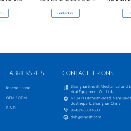
mmel
met Elastisch Wiel en de
Heftoestel
gemakkelijke Capaciteit van
met ee
nu
Contact nu
Co
de Bewegingslading 350Kg
Hydraulisc
FABRIEKSREIS
CONTACTEER ONS
Shanghai Sinolift Mechanical and E
lopende band
rical Equipment Co., Ltd.
OEM / ODM
Nr 2471 Dachuan-Road, NanHui-de
dustriepark, Shanghai, China
R & D
86-021-68014500
dyh@sinolift.com