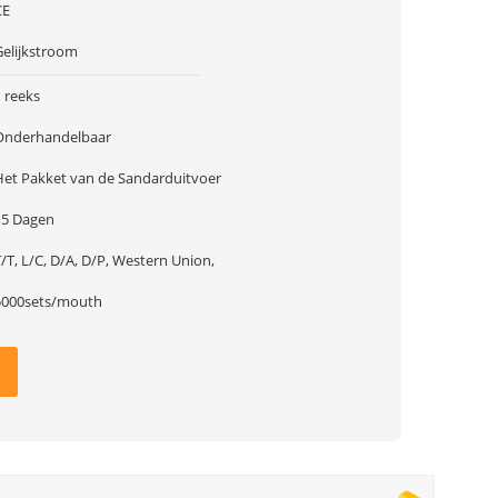
CE
Gelijkstroom
 reeks
Onderhandelbaar
Het Pakket van de Sandarduitvoer
15 Dagen
/T, L/C, D/A, D/P, Western Union,
5000sets/mouth