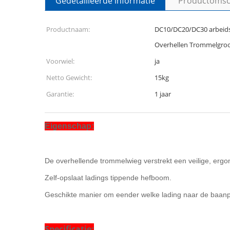
Gedetailleerde informatie
Productomsch
Productnaam:
DC10/DC20/DC30 arbeid
Overhellen Trommelgroo
Voorwiel:
ja
Netto Gewicht:
15kg
Garantie:
1 jaar
Eigenschap:
De overhellende trommelwieg verstrekt een veilige, ergo
Zelf-opslaat ladings tippende hefboom.
Geschikte manier om eender welke lading naar de baanpl
Specificatie: