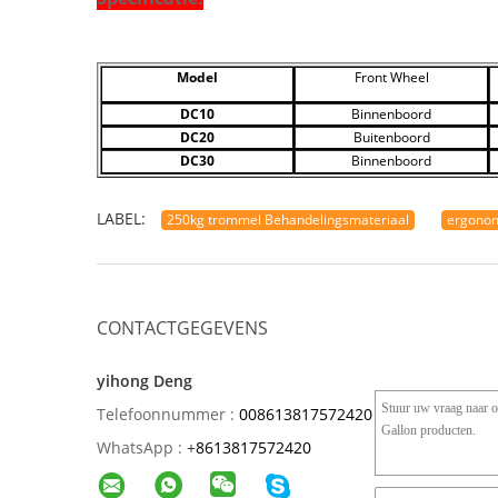
Model
Front Wheel
DC10
Binnenboord
DC20
Buitenboord
DC30
Binnenboord
LABEL:
250kg trommel Behandelingsmateriaal
ergonom
CONTACTGEGEVENS
yihong Deng
Telefoonnummer :
008613817572420
WhatsApp :
+
8613817572420