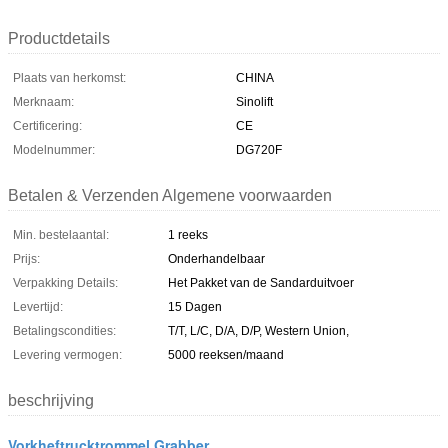
Productdetails
Plaats van herkomst:
CHINA
Merknaam:
Sinolift
Certificering:
CE
Modelnummer:
DG720F
Betalen & Verzenden Algemene voorwaarden
Min. bestelaantal:
1 reeks
Prijs:
Onderhandelbaar
Verpakking Details:
Het Pakket van de Sandarduitvoer
Levertijd:
15 Dagen
Betalingscondities:
T/T, L/C, D/A, D/P, Western Union,
Levering vermogen:
5000 reeksen/maand
beschrijving
Vorkheftrucktrommel Grabber