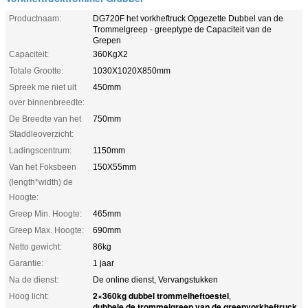
Productnaam:
DG720F het vorkheftruck Opgezette Dubbel van de
Trommelgreep - greeptype de Capaciteit van de
Grepen
Capaciteit:
360KgX2
Totale Grootte:
1030X1020X850mm
Spreek me niet uit
450mm
over binnenbreedte:
De Breedte van het
750mm
Staddleoverzicht:
Ladingscentrum:
1150mm
Van het Foksbeen
150X55mm
(length*width) de
Hoogte:
Greep Min. Hoogte:
465mm
Greep Max. Hoogte:
690mm
Netto gewicht:
86kg
Garantie:
1 jaar
Na de dienst:
De online dienst, Vervangstukken
2×360kg dubbel trommelheftoestel
Hoog licht:
,
dubbele de trommelgreep van de greepvorkheftruck