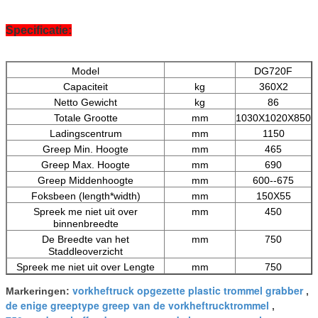
Specificatie:
Model
DG720F
Capaciteit
kg
360X2
Netto Gewicht
kg
86
Totale Grootte
mm
1030X1020X850
Ladingscentrum
mm
1150
Greep Min. Hoogte
mm
465
Greep Max. Hoogte
mm
690
Greep Middenhoogte
mm
600--675
Foksbeen (length*width)
mm
150X55
Spreek me niet uit over
mm
450
binnenbreedte
De Breedte van het
mm
750
Staddleoverzicht
Spreek me niet uit over Lengte
mm
750
vorkheftruck opgezette plastic trommel grabber
Markeringen:
,
de enige greeptype greep van de vorkheftrucktrommel
,