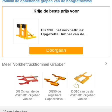
750mm de opheffende grepen van de hoogtetrommel
Krijg de beste prijs voor
DG720F het vorkheftruck
Opgezette Dubbel van de
Trommelgreep - greeptype de
Capaciteit van de Grepenlading
360kgX2
Doorgaan
Vorkheftrucktrommel Grabber
Meer
500C
DG Xx-van de de
DG50 de
DG10 van de de
DG850 st
ftruck
Vorkheftruckgehechtheid
regelbare
Vorkheftruckgehechtheid
medium-dut
tte de
van de
Capaciteit van
van de
varrel kl
apaciteit
Trommelgreep de
Trommelgrabber
trommelgreep
zwaartek
X3 van
Ladingscapaciteit
455 Kg of 1000
Trommeltype
autol
grabber
682kg
pond
Staalcapaciteit
Veranderingstaal