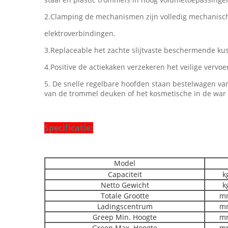
2.Clamping de mechanismen zijn volledig mechanisch
elektroverbindingen.
3.Replaceable het zachte slijtvaste beschermende kuss
4.Positive de actiekaken verzekeren het veilige ver
5. De snelle regelbare hoofden staan bestelwagen va
van de trommel deuken of het kosmetische in de war 
Specificatie:
Model
Capaciteit
k
Netto Gewicht
k
Totale Grootte
m
Ladingscentrum
m
Greep Min. Hoogte
m
Greep Max. Hoogte
m