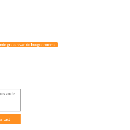
nde grepen van de hoogtetrommel
ontact