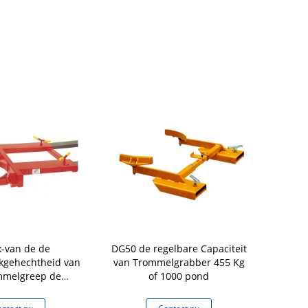
-van de de
DG50 de regelbare Capaciteit
DG850 sta
kgehechtheid van
van Trommelgrabber 455 Kg
duty twin-
mmelgreep de
of 1000 pond
zwaartekr
apaciteit 682kg