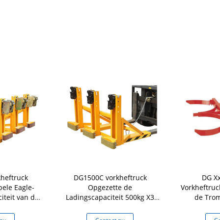
heftruck
DG1500C vorkheftruck
DG Xx
ele Eagle-
Opgezette de
Vorkheftruc
iteit van de
Ladingscapaciteit 500kg X3
de Tro
500kgX4 van
van Trommelgrabber
Ladingsc
de rubber-