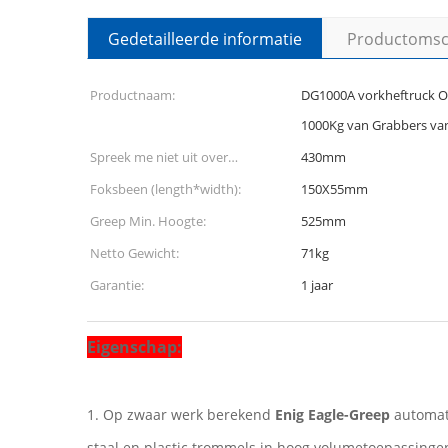
Gedetailleerde informatie
Productomsch
Productnaam:
DG1000A vorkheftruck Op
1000Kg van Grabbers va
Spreek me niet uit over
430mm
binnenbreedte:
Foksbeen (length*width):
150X55mm
Greep Min. Hoogte:
525mm
Netto Gewicht:
71kg
Garantie:
1 jaar
Eigenschap:
1. Op zwaar werk berekend
Enig Eagle-Greep
automat
staal en plastic trommels in hoog volumetoepassinge