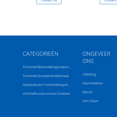
 nu
Contact nu
Contact 
Riemtro
CATEGORIEËN
ONGEVEER
ONS
Trommel Behandelingsmateriaal
Inleiding
Trommel Dumpend Materiaal
Geschiedenis
Hydraulische Trommelstapelaar
Dienst
Vorkheftrucktrommel Grabber
Ons Team