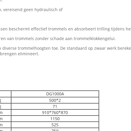
, vereisend geen hydraulisch of
en beschermt effectief trommels en absorbeert trilling tijdens het
voeren van trommels zonder schade aan trommelklokkengelui.
n diverse trommelhoogten toe. De standaard op zwaar werk bereke
brengen elimineert.
DG1000A
g
500*2
g
71
m
910*760*870
m
1150
m
525
m
750