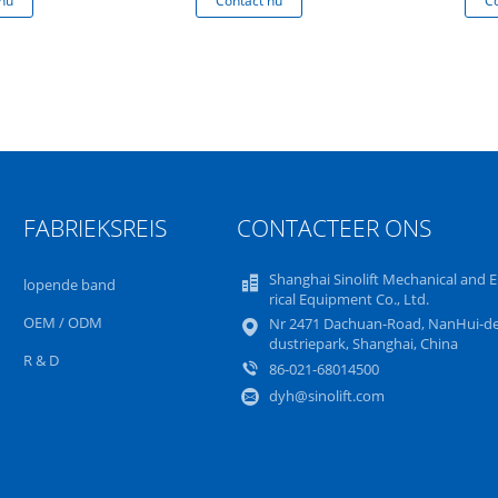
nu
Contact nu
Co
mmel
FABRIEKSREIS
CONTACTEER ONS
Shanghai Sinolift Mechanical and E
lopende band
rical Equipment Co., Ltd.
OEM / ODM
Nr 2471 Dachuan-Road, NanHui-de
dustriepark, Shanghai, China
R & D
86-021-68014500
dyh@sinolift.com