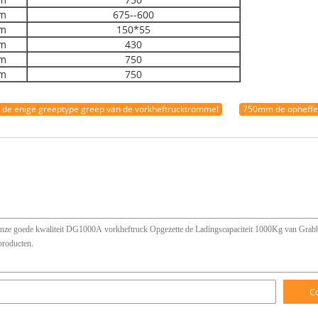
m
675--600
m
150*55
m
430
m
750
m
750
de enige greeptype greep van de vorkheftrucktrommel
750mm de opheffe
C