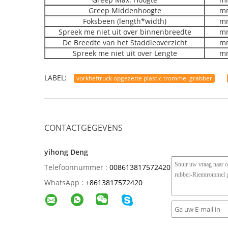
Greep Middenhoogte
m
Foksbeen (length*width)
m
Spreek me niet uit over binnenbreedte
m
De Breedte van het Staddleoverzicht
m
Spreek me niet uit over Lengte
m
LABEL:
vorkheftruck opgezette plastic trommel grabber
CONTACTGEGEVENS
yihong Deng
Telefoonnummer :
008613817572420
WhatsApp :
+
8613817572420