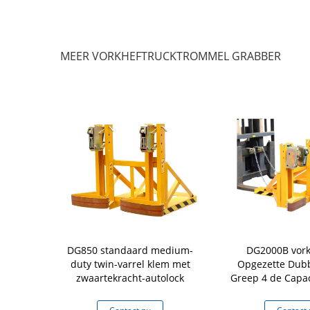
MEER VORKHEFTRUCKTROMMEL GRABBER
re Capaciteit
DG850 standaard medium-
DG2000B vork
bber 455 Kg
duty twin-varrel klem met
Opgezette Dubb
 pond
zwaartekracht-autolock
Greep 4 de Capac
Trommelslading 
Grabbers van 