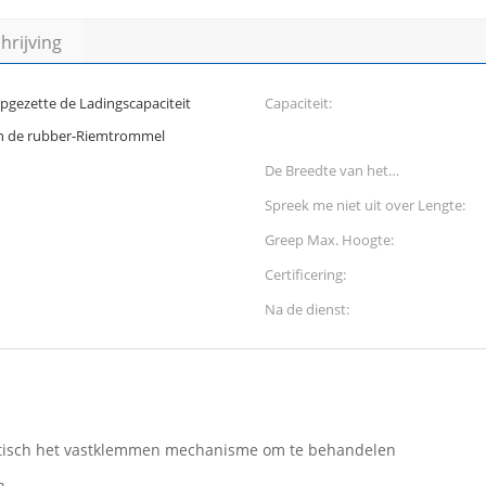
rijving
gezette de Ladingscapaciteit
Capaciteit:
n de rubber-Riemtrommel
De Breedte van het
Staddleoverzicht:
Spreek me niet uit over Lengte:
Greep Max. Hoogte:
Certificering:
Na de dienst:
isch het vastklemmen mechanisme om te behandelen
n.