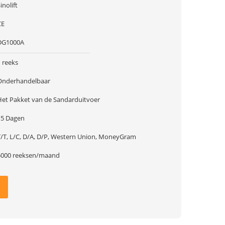
inolift
CE
DG1000A
 reeks
Onderhandelbaar
Het Pakket van de Sandarduitvoer
15 Dagen
T/T, L/C, D/A, D/P, Western Union, MoneyGram
5000 reeksen/maand