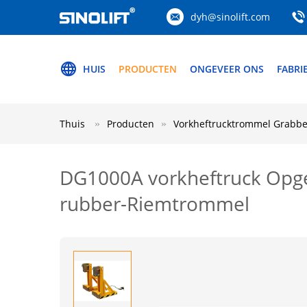
dyh@sinolift.com
HUIS
PRODUCTEN
ONGEVEER ONS
FABRI
Thuis
Producten
Vorkheftrucktrommel Grabbe
DG1000A vorkheftruck Opge
rubber-Riemtrommel