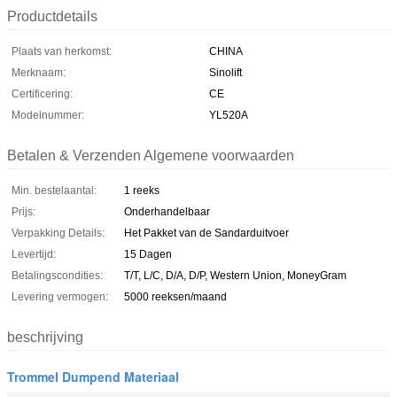
Productdetails
Plaats van herkomst:
CHINA
Merknaam:
Sinolift
Certificering:
CE
Modelnummer:
YL520A
Betalen & Verzenden Algemene voorwaarden
Min. bestelaantal:
1 reeks
Prijs:
Onderhandelbaar
Verpakking Details:
Het Pakket van de Sandarduitvoer
Levertijd:
15 Dagen
Betalingscondities:
T/T, L/C, D/A, D/P, Western Union, MoneyGram
Levering vermogen:
5000 reeksen/maand
beschrijving
Trommel Dumpend Materiaal