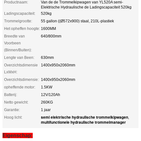
Productnaam:
Van de de Trommelkipwagen van YL520A semi-
Elektrische Hydraulische de Ladingscapaciteit 520kg
Ladingscapaciteit:
520kg
Trommelgrootte:
55 gallon ((Ø572x900) staal, 210L-plastiek
Het opheffen hoogte:
1600MM
Breedte van
640/800mm
Voorbeen
(Binnen/Buiten):
Lengte van Been:
630mm
Overzichtsdimensie
1400x950x2060mm
LxWxH:
Overzichtsdimensie:
1400x950x2060mm
opheffende motor:
1.5KW
Batterij:
12V/120Ah
Netto gewicht:
260KG
Garantie:
1 jaar
semi elektrische hydraulische trommelkipwagen
Hoog licht:
,
multifunctionele hydraulische trommelmanager
Eigenschap: