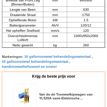
Breedte van Front Leg
mm
640/800
(Binnen/Buiten)
Lengte van Been
mm
630
Draaiende Straal
mm
1750
Opheffende Motor
kW
1.5
Batterijparameter
Ah/V
120/12
Het opheffen Snelheid
mm/s
120
Overzichtsdimensie
mm
1400x950x2060
LxWxH
Netto gewicht
kg
260
30 gallontrommel behandelingsmateriaal
Markeringen:
,
55 gallontrommel behandelingsmateriaal
,
handtrommelheftoestel en rotator
Krijg de beste prijs voor
Van de de Trommelkipwagen van
YL520A semi-Elektrische
Hydraulische de
Ladingscapaciteit 520kg