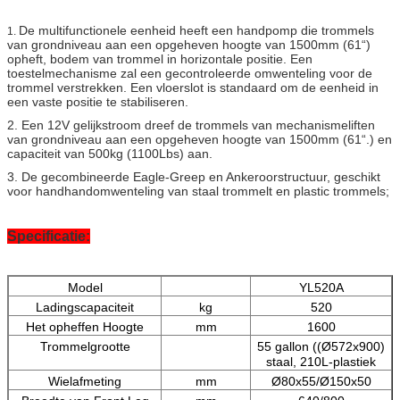
De multifunctionele eenheid heeft een handpomp die trommels
1.
van grondniveau aan een opgeheven hoogte van 1500mm (61“)
opheft, bodem van trommel in horizontale positie. Een
toestelmechanisme zal een gecontroleerde omwenteling voor de
trommel verstrekken. Een vloerslot is standaard om de eenheid in
een vaste positie te stabiliseren.
2. Een 12V gelijkstroom dreef de trommels van mechanismeliften
van grondniveau aan een opgeheven hoogte van 1500mm (61“.) en
capaciteit van 500kg (1100Lbs) aan.
3. De gecombineerde Eagle-Greep en Ankeroorstructuur, geschikt
voor handhandomwenteling van staal trommelt en plastic trommels;
Specificatie:
Model
YL520A
Ladingscapaciteit
kg
520
Het opheffen Hoogte
mm
1600
Trommelgrootte
55 gallon ((Ø572x900)
staal, 210L-plastiek
Wielafmeting
mm
Ø80x55/Ø150x50