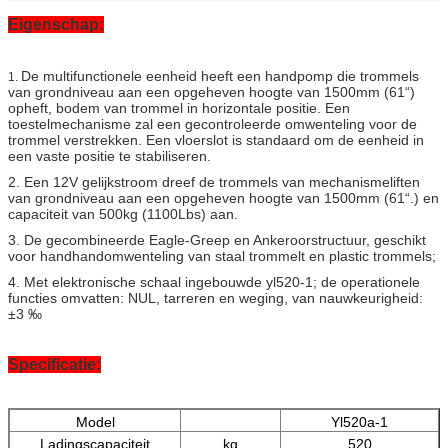
Eigenschap:
De multifunctionele eenheid heeft een handpomp die trommels
1.
van grondniveau aan een opgeheven hoogte van 1500mm (61“)
opheft, bodem van trommel in horizontale positie. Een
toestelmechanisme zal een gecontroleerde omwenteling voor de
trommel verstrekken. Een vloerslot is standaard om de eenheid in
een vaste positie te stabiliseren.
2. Een 12V gelijkstroom dreef de trommels van mechanismeliften
van grondniveau aan een opgeheven hoogte van 1500mm (61“.) en
capaciteit van 500kg (1100Lbs) aan.
3. De gecombineerde Eagle-Greep en Ankeroorstructuur, geschikt
voor handhandomwenteling van staal trommelt en plastic trommels;
4. Met elektronische schaal ingebouwde yl520-1; de operationele
functies omvatten: NUL, tarreren en weging, van nauwkeurigheid:
±3 ‰
Specificatie:
Model
Yl520a-1
Ladingscapaciteit
kg
520