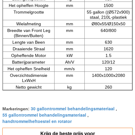
Het opheffen Hoogte
mm
1500
Trommelgrootte
55 gallon ((Ø572x900)
staal, 210L-plastiek
Wielafmeting
mm
Ø80x55/Ø150x50
Breedte van Front Leg
mm
640/800
(Binnen/Buiten)
Lengte van Been
mm
630
Draaiende Straal
mm
1620
Opheffende Motor
kW
1.5
Batterijparameter
Ah/V
120/12
Het opheffen Snelheid
mm/s
120
Overzichtsdimensie
mm
1400x1000x2080
LxWxH
Netto gewicht
kg
260
30 gallontrommel behandelingsmateriaal
Markeringen:
,
55 gallontrommel behandelingsmateriaal
,
handtrommelheftoestel en rotator
Krijg de beste prijs voor