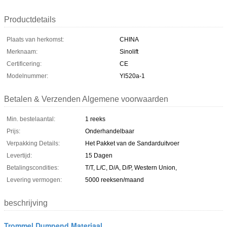
Productdetails
Plaats van herkomst:
CHINA
Merknaam:
Sinolift
Certificering:
CE
Modelnummer:
Yl520a-1
Betalen & Verzenden Algemene voorwaarden
Min. bestelaantal:
1 reeks
Prijs:
Onderhandelbaar
Verpakking Details:
Het Pakket van de Sandarduitvoer
Levertijd:
15 Dagen
Betalingscondities:
T/T, L/C, D/A, D/P, Western Union,
Levering vermogen:
5000 reeksen/maand
beschrijving
Trommel Dumpend Materiaal