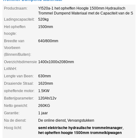
Productnaam:
Yl520a-1 het opheffen Hoogte 1500mm Hydraulisch
Trommel Dumpend Materiaal met de Capaciteit van de S
Ladingscapaciteit:
520kg
Het opheffen
1500mm
hoogte:
Breedte van
640/800mm
Voorbeen
(Binnen/Buiten):
Overzichtsdimensie
1400x1000x2080mm
LxWxH:
Lengte van Been:
630mm
Draaiende Straal:
1620mm
opheffende motor:
1.5KW
Batterijparameter:
120Ah/12v
Netto gewicht:
260KG
Garantie:
1 jaar
Na de dienst:
De online dienst, Vervangstukken
semi elektrische hydraulische trommelmanager
Hoog licht:
,
het opheffen hoogte 1500mm trommelkipwagen