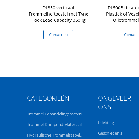
d van de de
DL350 verticaal
DL500B de aut
l van de
Trommelheftoestel met Tyne
Plastiek of Veze
rende Tang
Hook Load Capacity 350Kg
Olietrommel
an de het
Kartontrommel Ca
ding 365Kg
de het Heftoestel
 nu
Contact nu
Contact 
CATEGORIEËN
ONGEVEER
ONS
Trommel Behandelingsmateriaal
Inleiding
Trommel Dumpend Materiaal
Geschiedenis
Hydraulische Trommelstapelaar