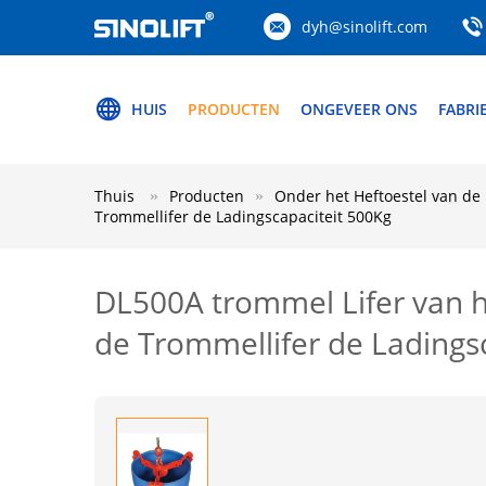
dyh@sinolift.com
HUIS
PRODUCTEN
ONGEVEER ONS
FABRI
Thuis
Producten
Onder het Heftoestel van d
Trommellifer de Ladingscapaciteit 500Kg
DL500A trommel Lifer van h
de Trommellifer de Ladings