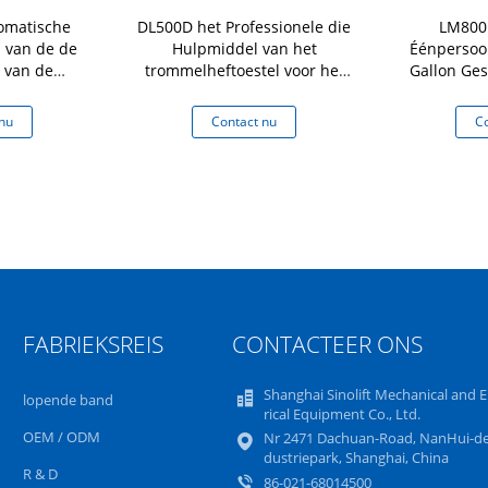
omatische
DL500D het Professionele die
LM800 
l van de de
Hulpmiddel van het
Éénpersoon
 van de
trommelheftoestel voor het
Gallon Ges
paciteit van
Opheffen van de
Trommelhe
lading 500Kg
Ladingscapaciteit 500Kg
Staalolie de
nu
Contact nu
Co
wordt gebruikt van de
800K
Olietrommel
Tromme
FABRIEKSREIS
CONTACTEER ONS
Shanghai Sinolift Mechanical and E
lopende band
rical Equipment Co., Ltd.
OEM / ODM
Nr 2471 Dachuan-Road, NanHui-de
dustriepark, Shanghai, China
R & D
86-021-68014500