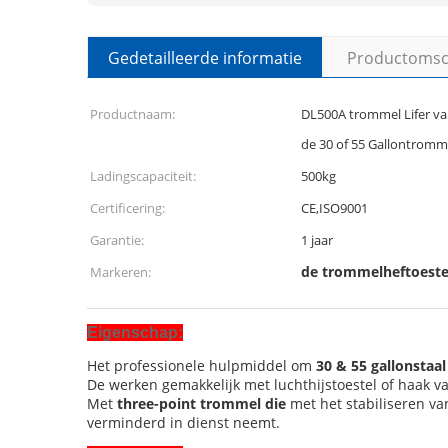
Gedetailleerde informatie
Productomsch
Productnaam:
DL500A trommel Lifer va
de 30 of 55 Gallontromm
Ladingscapaciteit:
500kg
Certificering:
CE,ISO9001
Garantie:
1 jaar
de trommelheftoestel
Markeren:
Eigenschap:
Het professionele hulpmiddel om
30 & 55 gallonstaal
De werken gemakkelijk met luchthijstoestel of haak va
Met
three-point trommel die
met het stabiliseren v
verminderd in dienst neemt.