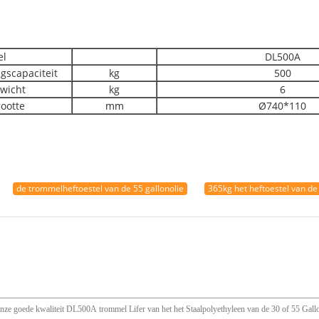
el
DL500A
gscapaciteit
kg
500
wicht
kg
6
rootte
mm
Ø740*110
de trommelheftoestel van de 55 gallonolie
365kg het heftoestel van de