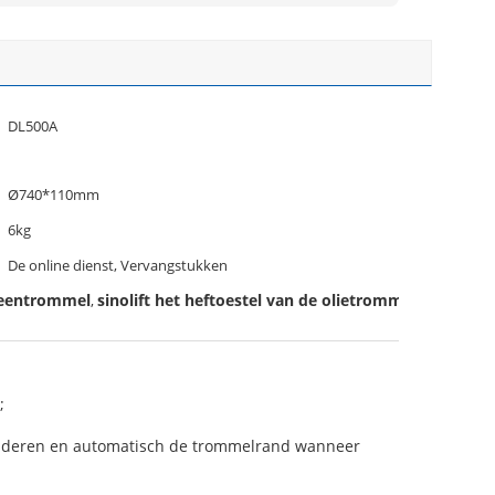
DL500A
Ø740*110mm
6kg
De online dienst, Vervangstukken
leentrommel
sinolift het heftoestel van de olietrommel
,
;
nderen en automatisch de trommelrand wanneer