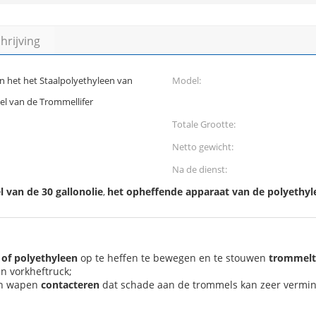
rijving
n het het Staalpolyethyleen van
Model:
el van de Trommellifer
Totale Grootte:
Netto gewicht:
Na de dienst:
 van de 30 gallonolie
het opheffende apparaat van de polyethy
,
 of polyethyleen
op te heffen te bewegen en te stouwen
trommelt
n vorkheftruck;
an wapen
contacteren
dat schade aan de trommels kan zeer vermi