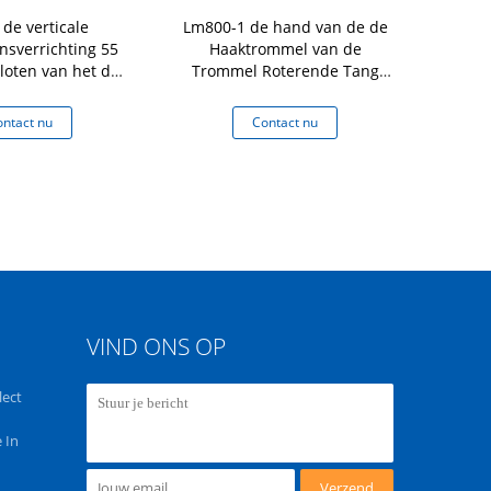
de verticale
Lm800-1 de hand van de de
DL350
sverrichting 55
Haaktrommel van de
Trommelheft
loten van het de
Trommel Roterende Tang
Hook Load 
ftoestel van de
Capaciteit van de het
 Ladingscapaciteit
Heftoestellading 365Kg
ntact nu
Contact nu
Co
g van het
lheftoestel
VIND ONS OP
lect
 In
Verzend