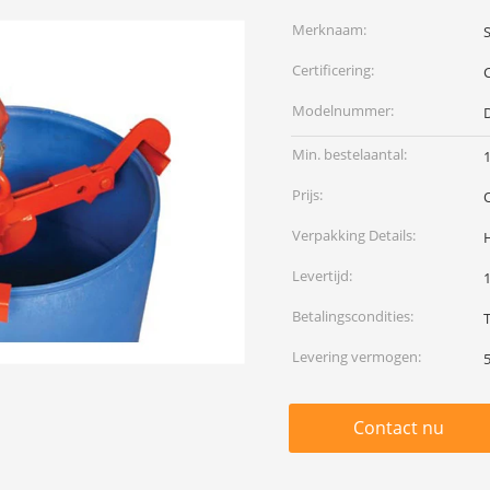
Merknaam:
S
Certificering:
Modelnummer:
Min. bestelaantal:
1
Prijs:
Verpakking Details:
Levertijd:
Betalingscondities:
Levering vermogen:
Contact nu