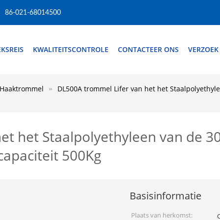
86-021-68014500
EKSREIS
KWALITEITSCONTROLE
CONTACTEER ONS
VERZOEK
e Haaktrommel
DL500A trommel Lifer van het het Staalpolyethyl
et het Staalpolyethyleen van de 3
capaciteit 500Kg
Basisinformatie
Plaats van herkomst: