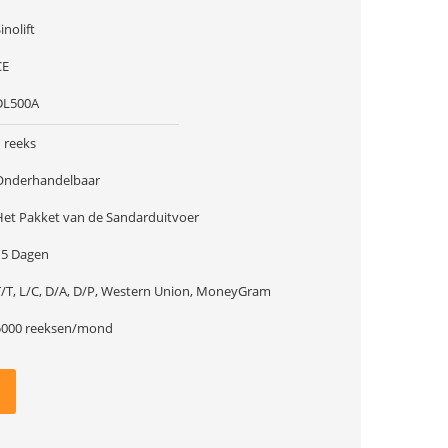
inolift
CE
DL500A
 reeks
Onderhandelbaar
Het Pakket van de Sandarduitvoer
15 Dagen
T/T, L/C, D/A, D/P, Western Union, MoneyGram
5000 reeksen/mond