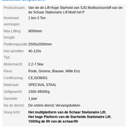
Productnaam:
Van de de Lift Hoge Starheid van SJG Multiscissorslift van de
de Schaar Stationaire Lift Multi het P
Nominaal
1 ton-3 Ton
vermogen:
Max.Lifting
9000mm
hoogte:
Platformgrootte:
2500x2000mm
Het opheffen
40-120s
Tijd:
Motormacht:
2.2-7.5kw
Kleur:
Rode, Groene, Blauwe, Witte Enz.
Certificering:
CE,ISO9001
Materiaal:
SPECIAAL STAAL
Zelfgewicht:
1500-4800Kg
Garantie:
1 jaar
Na de dienst:
De online dienst, Vervangstukken
Het multiplatform van de Schaar Stationaire Lift
Hoog licht:
,
Het hoge Platform van de Starheids Stationaire Lift
,
1000kg de lift van de schaarlift