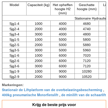
Model
Capaciteit (kg)
Het opheffen
Geschatte
Lif
hoogte H2
hoogte (mm)
(mm)
Stationaire Hydraulisch
Sjg1-4
1000
4000
4680
Sjg2-4
2000
4000
4740
Sjg3-4
3000
4000
4800
Sjg1-5
1000
5000
5800
Sjg2-5
2000
5000
5880
Sjg3-5
3000
5000
5960
Sjg1-6
1000
6000
7020
Sjg2-6
2000
6000
7120
Sjg3-6
3000
6000
7120
Sjg1-9
1000
9000
10280
Sjg2-9
2000
9000
10520
Markeringen:
Stationair de Liftplatform van de overbelastingsbescherming
,
400kg pneumatische Motorfietslift
de minilift van de schaarlift
,
Krijg de beste prijs voor