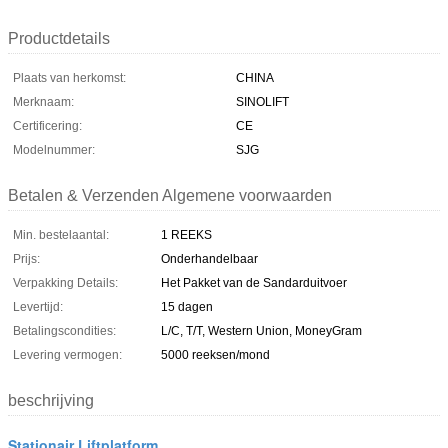
Productdetails
Plaats van herkomst:
CHINA
Merknaam:
SINOLIFT
Certificering:
CE
Modelnummer:
SJG
Betalen & Verzenden Algemene voorwaarden
Min. bestelaantal:
1 REEKS
Prijs:
Onderhandelbaar
Verpakking Details:
Het Pakket van de Sandarduitvoer
Levertijd:
15 dagen
Betalingscondities:
L/C, T/T, Western Union, MoneyGram
Levering vermogen:
5000 reeksen/mond
beschrijving
Stationair Liftplatform