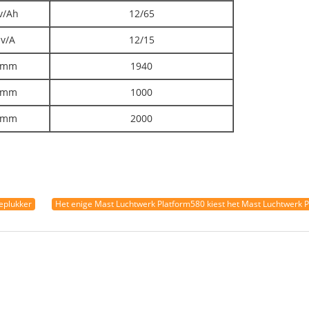
v/Ah
12/65
v/A
12/15
mm
1940
mm
1000
mm
2000
deplukker
Het enige Mast Luchtwerk Platform580 kiest het Mast Luchtwerk P