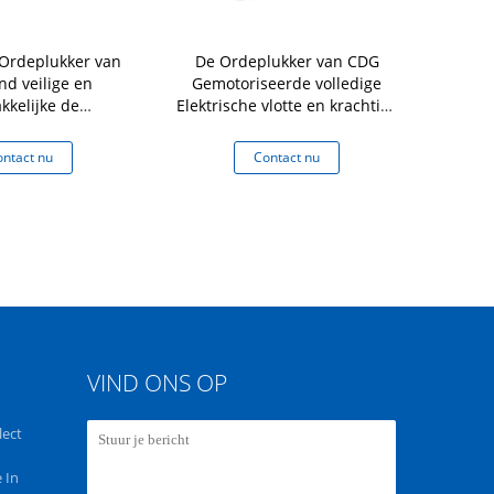
Ordeplukker van
De Ordeplukker van CDG
ZDYT-van de
nd veilige en
Gemotoriseerde volledige
van de Ree
kkelijke de
Elektrische vlotte en krachtige
Elektrisch
scapaciteit 300kg
opheffende en lopende
vermo
Capaciteit 500kg
ntact nu
Contact nu
Co
VIND ONS OP
lect
 In