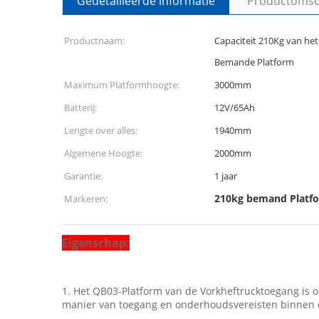
Gedetailleerde informatie
Productomsch
Productnaam:
Capaciteit 210Kg van he
Bemande Platform
Maximum Platformhoogte:
3000mm
Batterij:
12V/65Ah
Lengte over alles:
1940mm
Algemene Hoogte:
2000mm
Garantie:
1 jaar
210kg bemand Platf
Markeren:
Eigenschap:
1.
Het QB03-Platform van de Vorkheftrucktoegang is 
manier van toegang en onderhoudsvereisten binnen de