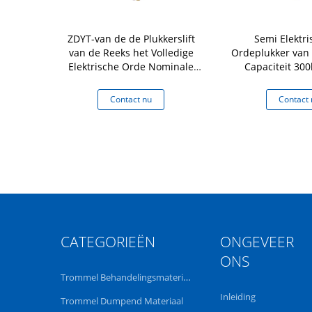
er van CDG
ZDYT-van de de Plukkerslift
Semi Elektri
e volledige
van de Reeks het Volledige
Ordeplukker van
e en krachtige
Elektrische Orde Nominale
Capaciteit 300
n lopende
vermogen 300Kg
Machtsind
 500kg
 nu
Contact nu
Contact 
CATEGORIEËN
ONGEVEER
ONS
Trommel Behandelingsmateriaal
Inleiding
Trommel Dumpend Materiaal