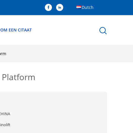
Dutch
 OM EEN CITAAT
orm
 Platform
CHINA
inolift