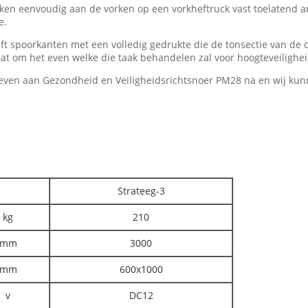
en eenvoudig aan de vorken op een vorkheftruck vast toelatend a
e.
t spoorkanten met een volledig gedrukte die de tonsectie van de c
t om het even welke die taak behandelen zal voor hoogteveiligheid
leven aan Gezondheid en Veiligheidsrichtsnoer PM28 na en wij kun
Strateeg-3
kg
210
mm
3000
mm
600x1000
v
DC12