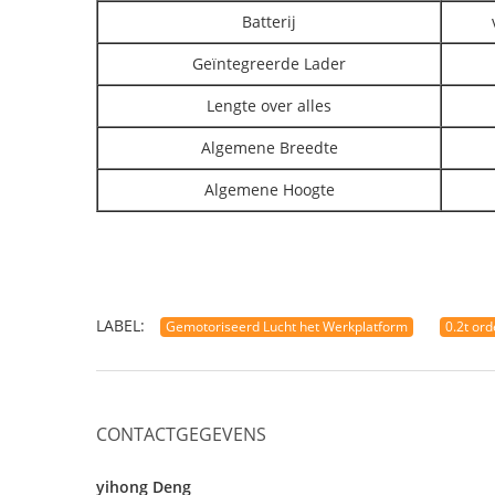
Batterij
Geïntegreerde Lader
Lengte over alles
Algemene Breedte
Algemene Hoogte
LABEL:
Gemotoriseerd Lucht het Werkplatform
0.2t or
CONTACTGEGEVENS
yihong Deng