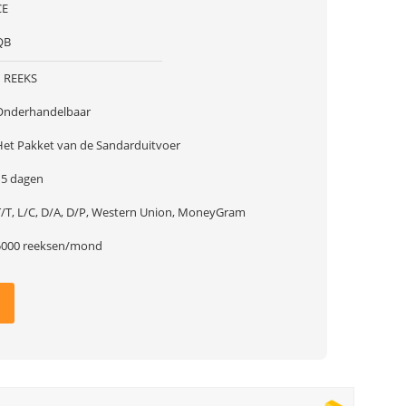
CE
QB
1 REEKS
Onderhandelbaar
Het Pakket van de Sandarduitvoer
15 dagen
T/T, L/C, D/A, D/P, Western Union, MoneyGram
5000 reeksen/mond