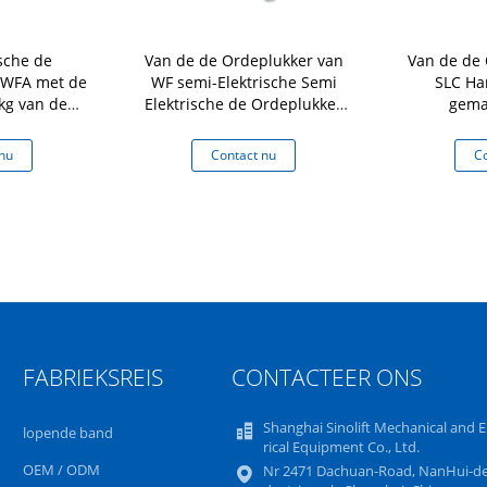
sche de
Van de de Ordeplukker van
Van de de 
 WFA met de
WF semi-Elektrische Semi
SLC Ha
kg van de
Elektrische de Ordeplukker
gema
icator
met de Capaciteit 200kg van
verrichting
Twee Parkerenremmen
nu
Contact nu
Co
FABRIEKSREIS
CONTACTEER ONS
Shanghai Sinolift Mechanical and E
lopende band
rical Equipment Co., Ltd.
OEM / ODM
Nr 2471 Dachuan-Road, NanHui-de