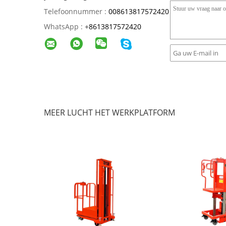
Telefoonnummer :
008613817572420
WhatsApp :
+
8613817572420
MEER LUCHT HET WERKPLATFORM