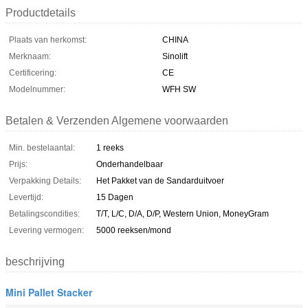
Productdetails
Plaats van herkomst:
CHINA
Merknaam:
Sinolift
Certificering:
CE
Modelnummer:
WFH SW
Betalen & Verzenden Algemene voorwaarden
Min. bestelaantal:
1 reeks
Prijs:
Onderhandelbaar
Verpakking Details:
Het Pakket van de Sandarduitvoer
Levertijd:
15 Dagen
Betalingscondities:
T/T, L/C, D/A, D/P, Western Union, MoneyGram
Levering vermogen:
5000 reeksen/mond
beschrijving
Mini Pallet Stacker