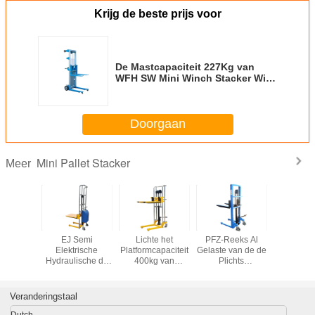
Krijg de beste prijs voor
De Mastcapaciteit 227Kg van
WFH SW Mini Winch Stacker With
Light Alumium
Doorgaan
Mini Pallet Stacker
Meer
keurde
EJ Semi
Lichte het
PFZ-Reeks Al
De Zelfsl
Winch
Elektrische
Platformcapaciteit
Gelaste van de de
Capacitei
er For
Hydraulische de
400kg van
Plichts
van Mini
ing de
Palletstapelaar
Plichtsmini pallet
Hydraulische
Stacker Wi
capaciteit
van de L.P.reeks
stacker with
Stapelaar van de
0kg van
met
removable
Staalbouw Lichte
Veranderingstaal
 ME5012
Platformcapaciteit
Capaciteit 600Kg
e
400Kg
Dutch