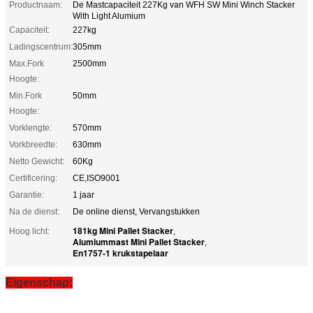
Productnaam:
De Mastcapaciteit 227Kg van WFH SW Mini Winch Stacker
With Light Alumium
Capaciteit:
227kg
Ladingscentrum:
305mm
Max.Fork
2500mm
Hoogte:
Min.Fork
50mm
Hoogte:
Vorklengte:
570mm
Vorkbreedte:
630mm
Netto Gewicht:
60Kg
Certificering:
CE,ISO9001
Garantie:
1 jaar
Na de dienst:
De online dienst, Vervangstukken
181kg Mini Pallet Stacker
Hoog licht:
,
Alumiummast Mini Pallet Stacker
,
En1757-1 krukstapelaar
Eigenschap: