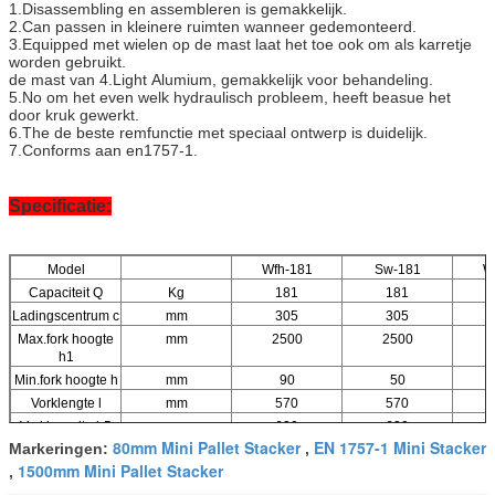
1.Disassembling
en assembleren is gemakkelijk.
2.Can
passen in kleinere ruimten wanneer gedemonteerd.
3.Equipped
met wielen op de mast laat het toe ook om als karretje
worden gebruikt.
de mast van
4.Light
Alumium, gemakkelijk voor behandeling.
5.No
om het even welk hydraulisch probleem, heeft beasue het
door kruk gewerkt.
6.The
de beste remfunctie met speciaal ontwerp is duidelijk.
7.Conforms
aan en1757-1.
Specificatie:
Model
Wfh-181
Sw-181
W
Capaciteit Q
Kg
181
181
Ladingscentrum c
mm
305
305
Max.fork hoogte
mm
2500
2500
h1
Min.fork hoogte h
mm
90
50
Vorklengte l
mm
570
570
Vorkbreedte b5
mm
630
630
80mm Mini Pallet Stacker
EN 1757-1 Mini Stacker
Markeringen:
,
Netto Gewicht
Kg
60
66
1500mm Mini Pallet Stacker
,