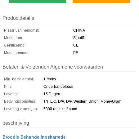
Productdetails
Plaats van herkomst:
CHINA
Merknaam:
Sinolift
Certificering:
CE
Modelnummer:
PF
Betalen & Verzenden Algemene voorwaarden
Min. bestelaantal:
1 reeks
Prijs:
Onderhandelbaar
Levertijd:
15 Dagen
Betalingscondities:
T/T, L/C, D/A, D/P, Western Union, MoneyGram
Levering vermogen:
5000 reeksen/mond
beschrijving
Broodje Behandelingskarretje