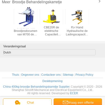
Broodje Behandelingskarretje
Meer
V V-
CTD1000- het
CBE20R de
Pj-r Hand
Pfg-WIJ El
aat het
Broodjesdocument
elektrische
Hydraulische de
Roltransp
ingskarretje
van M700 de
Capaciteit
Ladingscapaciteit
het Brood
kte in
Elektrische van de
2200Kg van de
400Kg van de
de
lle
het
Palletvrachtwagen
Broodjes
Ladingsc
ngen en
Heftoestellading
Behandelende
400kg va
Veranderingstaal
kte de
van het
Stapelaar
Behandelin
it van de
Stapelaarbroodje
Behandelin
Dutch
slading
Capaciteit
0Kg
1000Kg
Thuis
|
Ongeveer ons
|
Contacteer ons
|
Sitemap
|
Privacy Policy
Desktopmening
China 400kg broodje Behandelingskarretje Supplier.
Copyright © 2020 - 2026
Shanghai Sinolift Mechanical and Electrical Equipment Co., Ltd..
All rights reserved. Developed by
ECER
Chat
Vraag een offerte