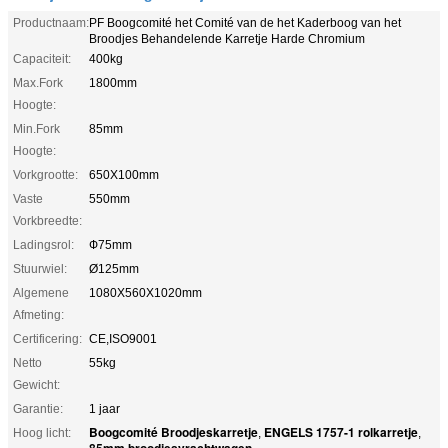
Productnaam:
PF Boogcomité het Comité van de het Kaderboog van het
Broodjes Behandelende Karretje Harde Chromium
Capaciteit:
400kg
Max.Fork
1800mm
Hoogte:
Min.Fork
85mm
Hoogte:
Vorkgrootte:
650X100mm
Vaste
550mm
Vorkbreedte:
Ladingsrol:
Ф75mm
Stuurwiel:
Ø125mm
Algemene
1080X560X1020mm
Afmeting:
Certificering:
CE,ISO9001
Netto
55kg
Gewicht:
Garantie:
1 jaar
Boogcomité Broodjeskarretje
ENGELS 1757-1 rolkarretje
Hoog licht:
,
,
85mm broodjesvrachtwagen