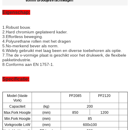
Eigenschap:
1.Robust bouw.
2.Hard chromium geplateerd kader.
3.Effortless beweging.
4.Polyurethane rollen met het dragen
5.No-merkend bever als norm.
6.Widely gebruikt met laag been en diverse toebehoren als optie.
7.The de v-vormige plaat is geschikt voor het drukwerk, de flexibele
pakketindustrie.
8.Conforms aan EN 1757-1.
Specificatie:
Model (Vaste
PF2085
PF2120
P
Vork)
Capaciteit
(kg)
200
Max.Fork Hoogte
(mm)
850
1200
Min.Fork Hoogte
(mm)
85
Vorkgrootte LxW
(mm)
600x100