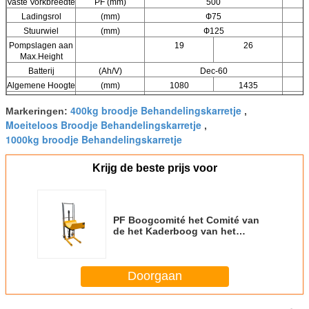
Vaste Vorkbreedte
PF (mm)
500
Ladingsrol
(mm)
Ф75
Stuurwiel
(mm)
Ф125
Pompslagen aan
19
26
Max.Height
Batterij
(Ah/V)
Dec-60
Algemene Hoogte
(mm)
1080
1435
Algemene
(mm)
560
400kg broodje Behandelingskarretje
Markeringen:
,
Breedte
Moeiteloos Broodje Behandelingskarretje
,
Lengte over alles
PF/PJ (mm)
1020
1000kg broodje Behandelingskarretje
Netto Gewicht
PF (kg)
55
62
Optieplatform
LP10
Krijg de beste prijs voor
PF Boogcomité het Comité van
de het Kaderboog van het
Broodjes Behandelende Karretje
Harde Chromium Geplateerde de
Ladingscapaciteit 400kg van het
Doorgaan
Broodjeskarretje