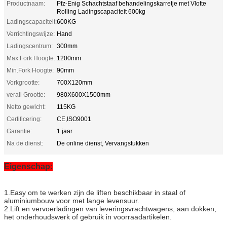
Productnaam:
Pfz-Enig Schachtstaaf behandelingskarretje met Vlotte
Rolling Ladingscapaciteit 600kg
Ladingscapaciteit:
600KG
Verrichtingswijze:
Hand
Ladingscentrum:
300mm
Max.Fork Hoogte:
1200mm
Min.Fork Hoogte:
90mm
Vorkgrootte:
700X120mm
verall Grootte:
980X600X1500mm
Netto gewicht:
115KG
Certificering:
CE,ISO9001
Garantie:
1 jaar
Na de dienst:
De online dienst, Vervangstukken
Eigenschap:
1.Easy om te werken zijn de liften beschikbaar in staal of
aluminiumbouw voor met lange levensuur.
2.Lift en vervoerladingen van leveringsvrachtwagens, aan dokken,
het onderhoudswerk of gebruik in voorraadartikelen.