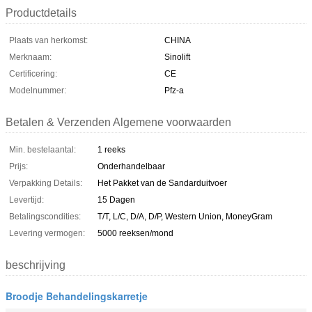
Productdetails
Plaats van herkomst:
CHINA
Merknaam:
Sinolift
Certificering:
CE
Modelnummer:
Pfz-a
Betalen & Verzenden Algemene voorwaarden
Min. bestelaantal:
1 reeks
Prijs:
Onderhandelbaar
Verpakking Details:
Het Pakket van de Sandarduitvoer
Levertijd:
15 Dagen
Betalingscondities:
T/T, L/C, D/A, D/P, Western Union, MoneyGram
Levering vermogen:
5000 reeksen/mond
beschrijving
Broodje Behandelingskarretje