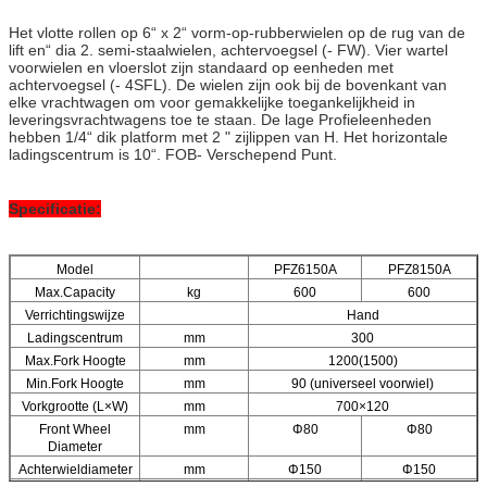
Het vlotte rollen op 6“ x 2“ vorm-op-rubberwielen op de rug van de
lift en“ dia 2. semi-staalwielen, achtervoegsel (- FW). Vier wartel
voorwielen en vloerslot zijn standaard op eenheden met
achtervoegsel (- 4SFL). De wielen zijn ook bij de bovenkant van
elke vrachtwagen om voor gemakkelijke toegankelijkheid in
leveringsvrachtwagens toe te staan. De lage Profieleenheden
hebben 1/4“ dik platform met 2 " zijlippen van H. Het horizontale
ladingscentrum is 10“. FOB- Verschepend Punt.
Specificatie:
Model
PFZ6150A
PFZ8150A
Max.Capacity
kg
600
600
Verrichtingswijze
Hand
Ladingscentrum
mm
300
Max.Fork Hoogte
mm
1200(1500)
Min.Fork Hoogte
mm
90 (universeel voorwiel)
Vorkgrootte (L×W)
mm
700×120
Front Wheel
mm
Φ80
Φ80
Diameter
Achterwieldiameter
mm
Φ150
Φ150