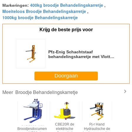
Totale Grootte
mm
980×600×1500
980×620×1580
400kg broodje Behandelingskarretje
Markeringen:
,
(L×W×H)
Moeiteloos Broodje Behandelingskarretje
,
Netto Gewicht
kg
115
128
1000kg broodje Behandelingskarretje
Krijg de beste prijs voor
Pfz-Enig Schachtstaaf
behandelingskarretje met Vlotte
Rolling Ladingscapaciteit 600kg
Doorgaan
Broodje Behandelingskarretje
Meer
V V-
CTD1000- het
CBE20R de
Pj-r Hand
Pfg-WIJ El
aat het
Broodjesdocument
elektrische
Hydraulische de
Roltransp