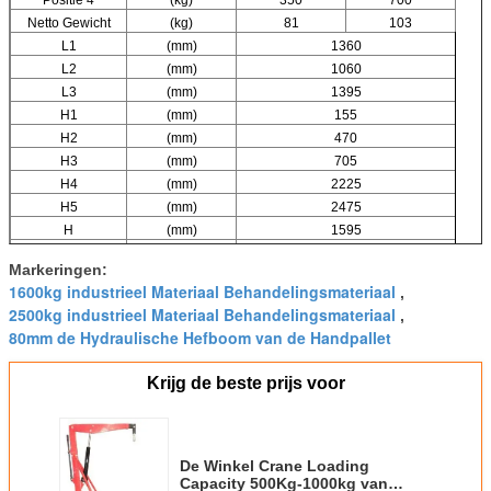
Netto Gewicht
(kg)
81
103
L1
(mm)
1360
L2
(mm)
1060
L3
(mm)
1395
H1
(mm)
155
H2
(mm)
470
H3
(mm)
705
H4
(mm)
2225
H5
(mm)
2475
H
(mm)
1595
B1
(mm)
925
Markeringen:
B2
(mm)
840
1600kg industrieel Materiaal Behandelingsmateriaal
,
B3
(mm)
1000
2500kg industrieel Materiaal Behandelingsmateriaal
,
80mm de Hydraulische Hefboom van de Handpallet
Krijg de beste prijs voor
De Winkel Crane Loading
Capacity 500Kg-1000kg van