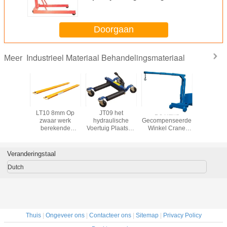
SA500 SA1000
Doorgaan
Industrieel Materiaal Behandelingsmateriaal
Meer
eeks
LT10 8mm Op
JT09 het
De Hand
Van het
sch Jack
zwaar werk
hydraulische
Gecompenseerde
Onderhoud
pacity 5
berekende
Voertuig Plaatsen
Winkel Crane
van N
25 Ton
Vorkuitbreiding
vijzelt het
Loading Capacity
NK30B 
Met hoge
Opheffen
750kg van
Forldab
weerstand
Capaciteit 700Kg
SCB550 SCB750
Ladingscap
Veranderingstaal
op
300
Dutch
Thuis
|
Ongeveer ons
|
Contacteer ons
|
Sitemap
|
Privacy Policy