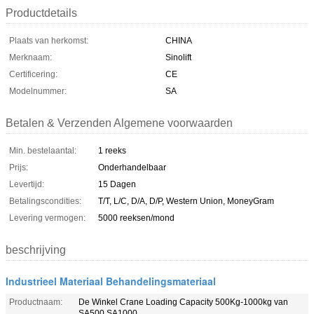
Productdetails
Plaats van herkomst:
CHINA
Merknaam:
Sinolift
Certificering:
CE
Modelnummer:
SA
Betalen & Verzenden Algemene voorwaarden
Min. bestelaantal:
1 reeks
Prijs:
Onderhandelbaar
Levertijd:
15 Dagen
Betalingscondities:
T/T, L/C, D/A, D/P, Western Union, MoneyGram
Levering vermogen:
5000 reeksen/mond
beschrijving
Industrieel Materiaal Behandelingsmateriaal
Productnaam:
De Winkel Crane Loading Capacity 500Kg-1000kg van
SA500 SA1000