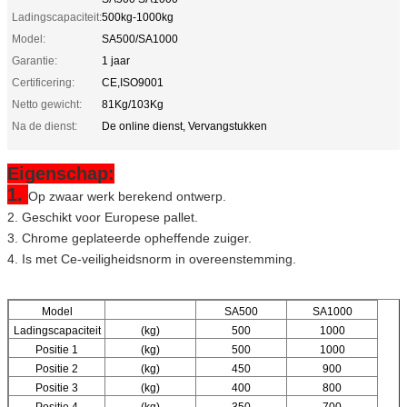
Ladingscapaciteit:
500kg-1000kg
Model:
SA500/SA1000
Garantie:
1 jaar
Certificering:
CE,ISO9001
Netto gewicht:
81Kg/103Kg
Na de dienst:
De online dienst, Vervangstukken
Eigenschap:
1.
Op zwaar werk berekend ontwerp.
2. Geschikt voor Europese pallet.
3. Chrome geplateerde opheffende zuiger.
4. Is met Ce-veiligheidsnorm in overeenstemming.
Model
SA500
SA1000
Ladingscapaciteit
(kg)
500
1000
Positie 1
(kg)
500
1000
Positie 2
(kg)
450
900
Positie 3
(kg)
400
800
Positie 4
(kg)
350
700