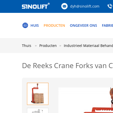
dyh@sinolift.com
HUIS
PRODUCTEN
ONGEVEER ONS
FABRI
Thuis
Producten
Industrieel Materiaal Behan
De Reeks Crane Forks van C