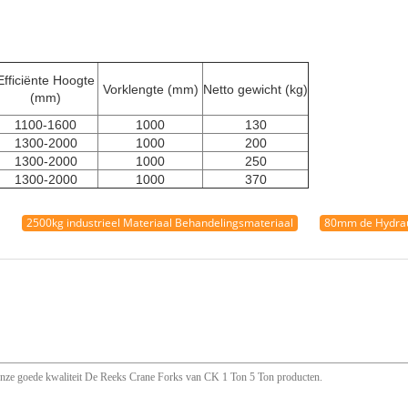
Efficiënte Hoogte
Vorklengte (mm)
Netto gewicht (kg)
(mm)
1100-1600
1000
130
1300-2000
1000
200
1300-2000
1000
250
1300-2000
1000
370
2500kg industrieel Materiaal Behandelingsmateriaal
80mm de Hydrau