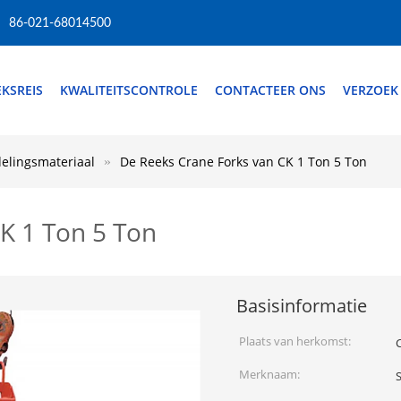
86-021-68014500
EKSREIS
KWALITEITSCONTROLE
CONTACTEER ONS
VERZOEK
delingsmateriaal
De Reeks Crane Forks van CK 1 Ton 5 Ton
K 1 Ton 5 Ton
Basisinformatie
Plaats van herkomst:
Merknaam:
S