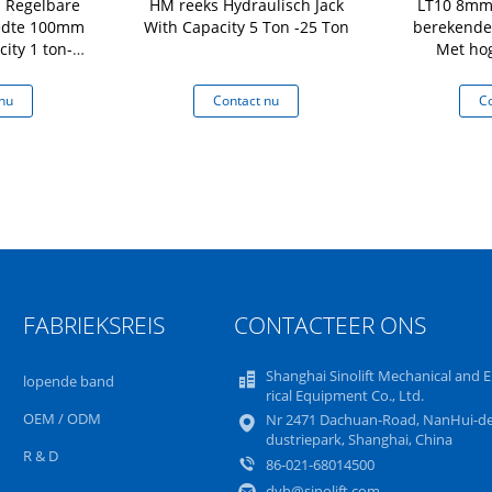
s Regelbare
HM reeks Hydraulisch Jack
LT10 8mm
eedte 100mm
With Capacity 5 Ton -25 Ton
berekende 
ity 1 ton-5
Met ho
nu
Contact nu
Co
FABRIEKSREIS
CONTACTEER ONS
Shanghai Sinolift Mechanical and E
lopende band
rical Equipment Co., Ltd.
OEM / ODM
Nr 2471 Dachuan-Road, NanHui-de
dustriepark, Shanghai, China
R & D
86-021-68014500
dyh@sinolift.com