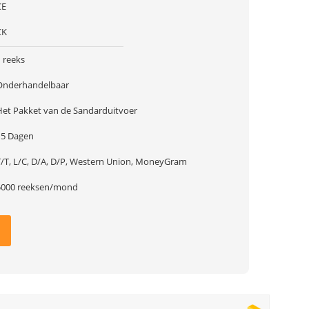
CE
CK
 reeks
Onderhandelbaar
Het Pakket van de Sandarduitvoer
15 Dagen
T/T, L/C, D/A, D/P, Western Union, MoneyGram
5000 reeksen/mond