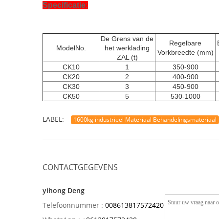
Specificatie:
De Grens van de
Regelbare
ModelNo.
het werklading
Vorkbreedte (mm)
ZAL (t)
CK10
1
350-900
CK20
2
400-900
CK30
3
450-900
CK50
5
530-1000
LABEL:
1600kg industrieel Materiaal Behandelingsmateriaal
CONTACTGEGEVENS
yihong Deng
Telefoonnummer :
008613817572420