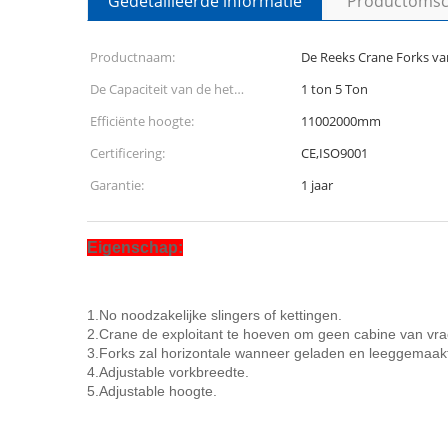
Gedetailleerde informatie
Productomsch
Productnaam:
De Reeks Crane Forks va
De Capaciteit van de het
1 ton 5 Ton
werklading:
Efficiënte hoogte:
11002000mm
Certificering:
CE,ISO9001
Garantie:
1 jaar
Eigenschap:
1.No noodzakelijke slingers of kettingen.
2.Crane de exploitant te hoeven om geen cabine van vra
3.Forks zal horizontale wanneer geladen en leeggemaakt 
4.Adjustable vorkbreedte.
5.Adjustable hoogte.