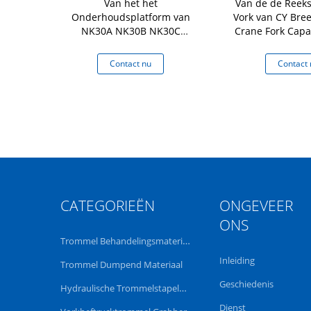
raulische
Van het het
Van de de Reek
n vijzelt het
Onderhoudsplatform van
Vork van CY Br
teit 700Kg op
NK30A NK30B NK30C
Crane Fork Capac
Forldable de
Ton
Ladingscapaciteit 300kg
 nu
Contact nu
Contact 
CATEGORIEËN
ONGEVEER
ONS
Trommel Behandelingsmateriaal
Inleiding
Trommel Dumpend Materiaal
Geschiedenis
Hydraulische Trommelstapelaar
Dienst