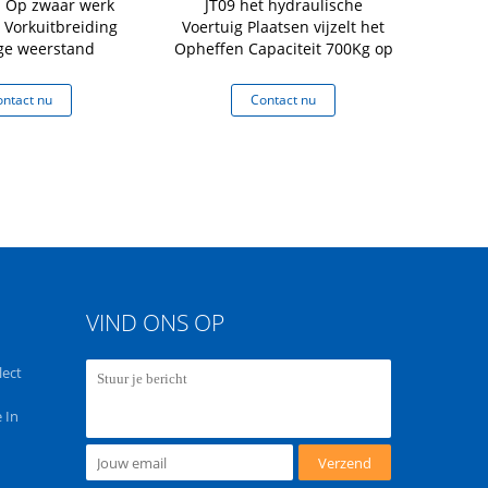
 Op zwaar werk
JT09 het hydraulische
Van
Vorkuitbreiding
Voertuig Plaatsen vijzelt het
Onderhoud
ge weerstand
Opheffen Capaciteit 700Kg op
NK30A 
Forl
Ladingsca
ntact nu
Contact nu
Co
VIND ONS OP
lect
 In
Verzend