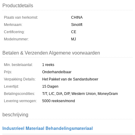
Productdetails
Plaats van herkomst:
CHINA
Merknaam:
Sinolift
Certificering:
CE
Modelnummer:
MJ
Betalen & Verzenden Algemene voorwaarden
Min. bestelaantal:
1 reeks
Prijs:
Onderhandelbaar
Verpakking Details:
Het Pakket van de Sandarduitvoer
Levertijd:
15 Dagen
Betalingscondities:
T/T, L/C, D/A, D/P, Western Union, MoneyGram
Levering vermogen:
5000 reeksen/mond
beschrijving
Industrieel Materiaal Behandelingsmateriaal