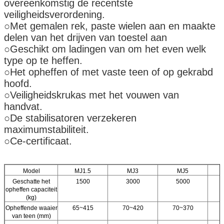
overeenkomstig de recentste
veiligheidsverordening.
○Met gemalen rek, paste wielen aan en maakte
delen van het drijven van toestel aan
○Geschikt om ladingen van om het even welk
type op te heffen.
○Het opheffen of met vaste teen of op gekrabd
hoofd.
○Veiligheidskrukas met het vouwen van
handvat.
○De stabilisatoren verzekeren
maximumstabiliteit.
○Ce-certificaat.
Model
MJ1.5
MJ3
MJ5
Geschatte het
1500
3000
5000
opheffen capaciteit
(kg)
Opheffende waaier
65~415
70~420
70~370
van teen (mm)