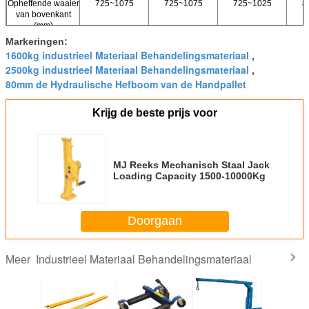
Opheffende waaier
725~1075
725~1075
725~1025
8
van bovenkant
(mm)
Lading op het
≤280
≤280
≤280
Markeringen:
werkende handvat
1600kg industrieel Materiaal Behandelingsmateriaal
,
(n)
2500kg industrieel Materiaal Behandelingsmateriaal
,
N.W. (kg)
13.5
22
28
80mm de Hydraulische Hefboom van de Handpallet
Verpakkingsgrootte
220×160×770
230×215×770
255×225×770
830
(mm)
Krijg de beste prijs voor
MJ Reeks Mechanisch Staal Jack
Loading Capacity 1500-10000Kg
Doorgaan
Industrieel Materiaal Behandelingsmateriaal
Meer