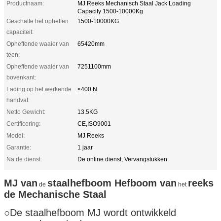
Productnaam:
MJ Reeks Mechanisch Staal Jack Loading
Capacity 1500-10000Kg
Geschatte het opheffen
1500-10000KG
capaciteit:
Opheffende waaier van
65420mm
teen:
Opheffende waaier van
7251100mm
bovenkant:
Lading op het werkende
≤400 N
handvat:
Netto Gewicht:
13.5KG
Certificering:
CE,ISO9001
Model:
MJ Reeks
Garantie:
1 jaar
Na de dienst:
De online dienst, Vervangstukken
MJ van
staalhefboom
Hefboom
van
reeks
de
het
de Mechanische Staal
○
De staalhefboom MJ wordt ontwikkeld