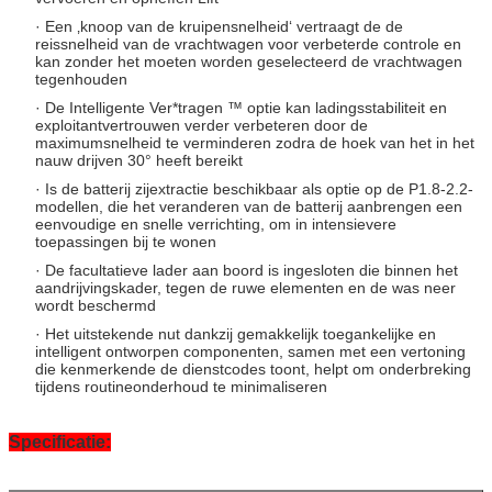
· Een ‚knoop van de kruipensnelheid‘ vertraagt de de
reissnelheid van de vrachtwagen voor verbeterde controle en
kan zonder het moeten worden geselecteerd de vrachtwagen
tegenhouden
· De Intelligente Ver*tragen ™ optie kan ladingsstabiliteit en
exploitantvertrouwen verder verbeteren door de
maximumsnelheid te verminderen zodra de hoek van het in het
nauw drijven 30° heeft bereikt
· Is de batterij zijextractie beschikbaar als optie op de P1.8-2.2-
modellen, die het veranderen van de batterij aanbrengen een
eenvoudige en snelle verrichting, om in intensievere
toepassingen bij te wonen
· De facultatieve lader aan boord is ingesloten die binnen het
aandrijvingskader, tegen de ruwe elementen en de was neer
wordt beschermd
· Het uitstekende nut dankzij gemakkelijk toegankelijke en
intelligent ontworpen componenten, samen met een vertoning
die kenmerkende de dienstcodes toont, helpt om onderbreking
tijdens routineonderhoud te minimaliseren
Specificatie: