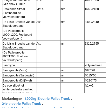
Hoogte van Werkend
h14
mm
1000/1380
(Min./Max.) Stuur
Draaiende Straal
Met a
mm
1660/2100
(Footboard de
Vouwen/openen)
De juiste Breedte van de
Ast
mm
2400/2840
Stapeldoorgang
(De Palletgrootte
1000*1200, Footboard
Vouwen/opent)
De juiste Breedte van de
Ast
mm
2315/2755
Stapeldoorgang
(De Palletgrootte
800*1200, Footboard
Vouwen/opent)
Bandtype
Polyurethaan
Bandgrootte (Voor)
mm
Φ85*70
Bandgrootte (Saldowiel)
mm
Φ115*55
Bandgrootte (Drijfwiel)
mm
Φ230*75
De voorzijde/het
4/1x+2
achtergedeelte van het
bandenaantal (x=drive
wiel)
1200kg Electric Pallet Truck
Markeringen:
,
De Methode van de
Spoortype van het
24v electric Pallet Truck
,
aandrijvingsbevochtiging
absorptie van de 