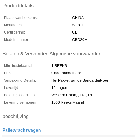
Productdetails
Plaats van herkomst:
CHINA
Merknaam:
Sinolift
Certificering:
CE
Modelnummer:
CBD20M
Betalen & Verzenden Algemene voorwaarden
Min. bestelaantal:
1 REEKS
Prijs:
Onderhandelbaar
Verpakking Details:
Het Pakket van de Sandarduitvoer
Levertijd:
15 dagen
Betalingscondities:
Western Union, , L/C, T/T
Levering vermogen:
1000 Reeks/Maand
beschrijving
Palletvrachtwagen