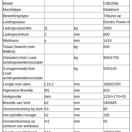
Model
CBD20M
Machtstype
Elektrisch
Bewerkingstype
Tribune-op
Leidingswijze
Electric Power-he
Ladingscapaciteit
Q
kg
2000
Ladingscentrum
C
mm
600
Wielbasis
y
mm
1410
Totaal Gewicht (met
kg
650
Batterij)
(Geladen) Axle Load:
kg
900/1750
achtergedeelte/voorzijde
(Leeggemaakt) Axle
kg
545/105
Load:
achtergedeelte/voorzijde
Lengte over alles
L1/L2
mm
1800/2265
Algemene Breedte
W1
mm
810
Vorkgrootte
l/e/s
mm
1150×170×55
Breedte van Vork
b2
mm
540/685
Grondontruiming bij Vork
h3
mm
85
Het opheffen Hoogte
h2
mm
205
Grondontruiming op
m1
mm
55
centrum van wielbasis