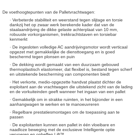
De voethoogtepunten van de Palletvrachtwagen:
· Verbeterde stabiliteit en weerstand tegen slijtage en torsie
dankzij het op zwaar werk berekende kader dat van de
staalaandrijving de dikke gelaste achterplaat van 10 mm,
robuuste vorkorganismen, trekkrachtstaven en torsiebar
kenmerkt
· De ingesloten volledige AC aandrijvingsmotor wordt verticaal
opgezet met gemakkelijke de diensttoegang en is goed
beschermd tegen plonsen en puin
· De dekking wordt gemaakt van een duurzaam gebouwd
thermoplastisch elastomeer, dat flexibel is, bestand tegen scherf
en uitstekende bescherming van componenten biedt
· Het verkorte, medio-opgezette handvat plaatst dichter de
exploitant aan de vrachtwagen die uitstekend zicht van de lading
en de vorkuiteinden geeft wanneer het ingaan van een pallet
· Gemakkelijk om in strakke ruimten, in het bijzonder in een
aanhangwagen te werken en te manoeuvreren
· Regelbare prestatiesmontages om de toepassing aan te
passen
· De exploitanten kunnen een pallet in één vloeibare en
naadloze beweging met de exclusieve Intelligente optie
vervoeren en opheffen Lift™