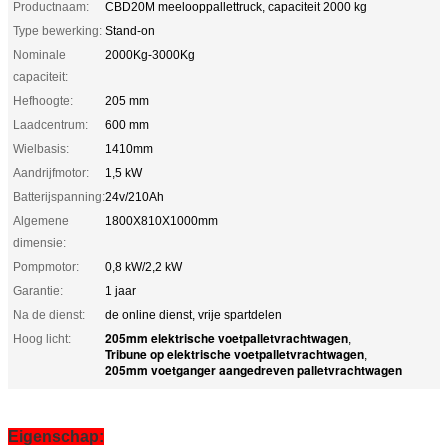
Productnaam:
CBD20M meelooppallettruck, capaciteit 2000 kg
Type bewerking:
Stand-on
Nominale
2000Kg-3000Kg
capaciteit:
Hefhoogte:
205 mm
Laadcentrum:
600 mm
Wielbasis:
1410mm
Aandrijfmotor:
1,5 kW
Batterijspanning:
24v/210Ah
Algemene
1800X810X1000mm
dimensie:
Pompmotor:
0,8 kW/2,2 kW
Garantie:
1 jaar
Na de dienst:
de online dienst, vrije spartdelen
205mm elektrische voetpalletvrachtwagen
Hoog licht:
,
Tribune op elektrische voetpalletvrachtwagen
,
205mm voetganger aangedreven palletvrachtwagen
Eigenschap: