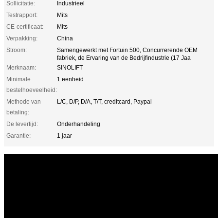
Sollicitatie:
Industrieel
Testrapport:
Mits
CE-certificaat:
Mits
Verpakking:
China
Stroom:
Samengewerkt met Fortuin 500, Concurrerende OEM
fabriek, de Ervaring van de Bedrijfindustrie (17 Jaa
Merknaam:
SINOLIFT
Minimale
1 eenheid
bestelhoeveelheid:
Methode van
L/C, D/P, D/A, T/T, creditcard, Paypal
betaling:
De levertijd:
Onderhandeling
Garantie:
1 jaar