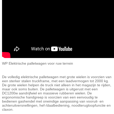
WP
Elektrische palletwagen voor ruw terrein
De volledig elektrische palletwagen met grote wielen is voorzien van
een sterker stalen truckframe, met een laadvermogen tot 2000 kg.
De grote wielen helpen de truck niet alleen in het magazijn te rijden,
maar ook soms buiten. De palletwagen is uitgerust met een
DC1200w aandrijfwiel en massieve rubberen wielen. De
ergonomische handgreep is voorzien van een eenvoudig te
bedienen gashendel met oneindige aanpassing van vooruit- en
achteruitversnellingen, hef-/daalbediening, noodterugloopfunctie en
claxon.