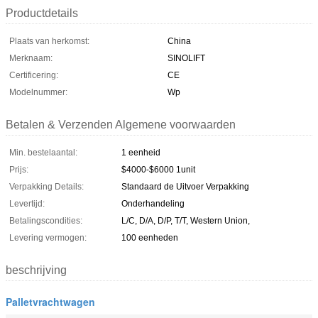
Productdetails
Plaats van herkomst:
China
Merknaam:
SINOLIFT
Certificering:
CE
Modelnummer:
Wp
Betalen & Verzenden Algemene voorwaarden
Min. bestelaantal:
1 eenheid
Prijs:
$4000-$6000 1unit
Verpakking Details:
Standaard de Uitvoer Verpakking
Levertijd:
Onderhandeling
Betalingscondities:
L/C, D/A, D/P, T/T, Western Union,
Levering vermogen:
100 eenheden
beschrijving
Palletvrachtwagen