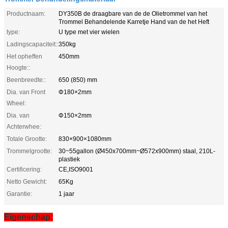
Productnaam:
DY350B de draagbare van de de Olietrommel van het
Trommel Behandelende Karretje Hand van de het Heft
type:
U type met vier wielen
Ladingscapaciteit::
350kg
Het opheffen
450mm
Hoogte::
Beenbreedte::
650 (850) mm
Dia. van Front
Φ180×2mm
Wheel:
Dia. van
Φ150×2mm
Achterwhee:
Totale Grootte:
830×900×1080mm
Trommelgrootte:
30~55gallon (Ø450x700mm~Ø572x900mm) staal, 210L-
plastiek
Certificering:
CE,ISO9001
Netto Gewicht:
65Kg
Garantie:
1 jaar
Eigenschap: