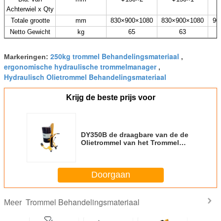
Achterwiel x Qty
Totale grootte
mm
830×900×1080
830×900×1080
90
Netto Gewicht
kg
65
63
250kg trommel Behandelingsmateriaal
Markeringen:
,
ergonomische hydraulische trommelmanager
,
Hydraulisch Olietrommel Behandelingsmateriaal
Krijg de beste prijs voor
DY350B de draagbare van de de
Olietrommel van het Trommel
Behandelende Karretje Hand van
de het Heftoestellading
Capaciteit 350kg
Doorgaan
Trommel Behandelingsmateriaal
Meer