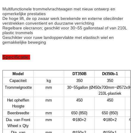
Multifunctionele trommelvrachtwagen met nieuw ontwerp en
opmerkelijke prestaties
De hoge lift, de op zwaar werk berekende en externe oliecilinder
verstrekken conventient en duurzame verrichting
Regelbare olecranon; geschikt voor 30~55 gallonstaal of van 210L
plastic trommels
Geschikter voor ruwe landoppervlakte met elastisch wiel en
gemakkelijke beweging
Specificatie:
Model
DT350B
Dt350b-1
Capaciteit
kg
350
350
Trommelgrootte
mm
30~55gallon (
Ø
450x700mm~Ø572x900
210L-plastiek
Het opheffen
mm
450
450
Hoogte
Beenbreedte
mm
650 (850)
650 (850)
Dia. van Front
mm
Φ180×2
Φ180×2
Φ
Wheel x Qty
Dia. van
mm
Φ150×2
Φ150×1