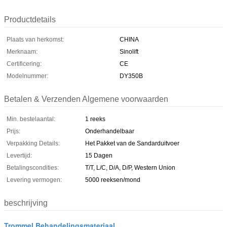
Productdetails
Plaats van herkomst:
CHINA
Merknaam:
Sinolift
Certificering:
CE
Modelnummer:
DY350B
Betalen & Verzenden Algemene voorwaarden
Min. bestelaantal:
1 reeks
Prijs:
Onderhandelbaar
Verpakking Details:
Het Pakket van de Sandarduitvoer
Levertijd:
15 Dagen
Betalingscondities:
T/T, L/C, D/A, D/P, Western Union
Levering vermogen:
5000 reeksen/mond
beschrijving
Trommel Behandelingsmateriaal