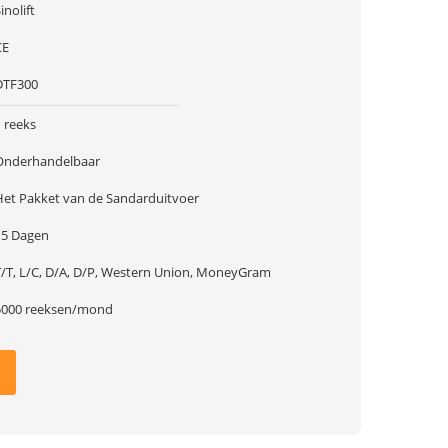
inolift
CE
DTF300
 reeks
Onderhandelbaar
Het Pakket van de Sandarduitvoer
15 Dagen
T/T, L/C, D/A, D/P, Western Union, MoneyGram
5000 reeksen/mond