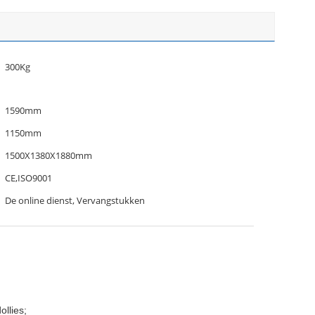
300Kg
1590mm
1150mm
1500X1380X1880mm
CE,ISO9001
De online dienst, Vervangstukken
ollies;