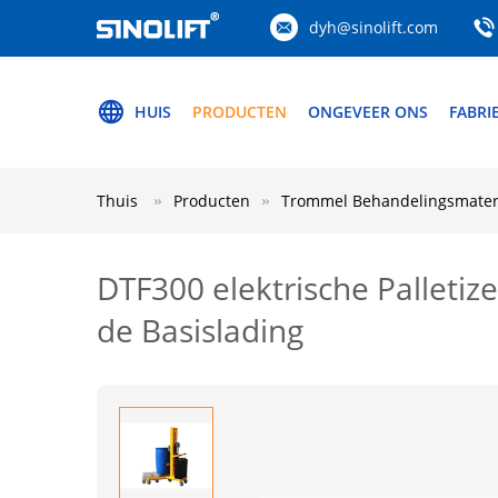
dyh@sinolift.com
HUIS
PRODUCTEN
ONGEVEER ONS
FABRI
Thuis
Producten
Trommel Behandelingsmater
DTF300 elektrische Palleti
de Basislading