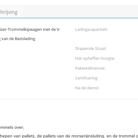
rijving
etizer-Trommelkipwagen met de V-
Ladingscapaciteit:
 van de Basislading
Draaiende Straal:
Het opheffen hoogte:
Pakketdimensie:
Certificering:
Na de dienst:
trommels over;
pen van pallets, de pallets van de morserijinsluiting, en de trommel d