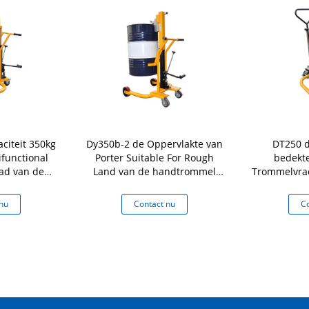
citeit 350kg
Dy350b-2 de Oppervlakte van
DT250 d
ifunctional
Porter Suitable For Rough
bedekt
ad van de
Land van de handtrommel
Trommelvra
mmel
met Elastisch Wiel en de
Heftoestel
gemakkelijke Capaciteit van
met ee
nu
Contact nu
Co
de Bewegingslading 350Kg
Hydraulisc