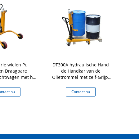
rie wielen Pu
DT300A hydraulische Hand
Dy350a-2
en Draagbare
de Handkar van de
Porter U
chtwagen met het
Olietrommel met zelf-Grijpt
Landopp
capaciteit 250Kg
en het Sluiten van de
Elastis
n laag van de
Capaciteit 350Kg van het
Gemakkelijk
ntact nu
Contact nu
Co
h Systeemtrommel
Trommelheftoestel
de Bewegin