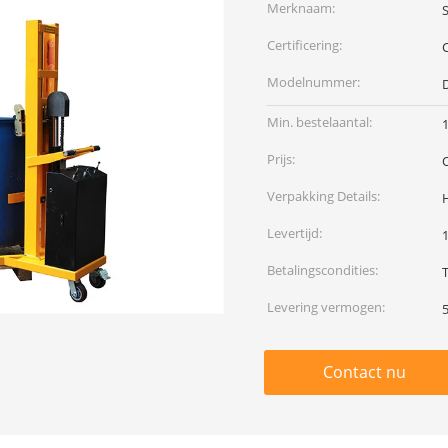
Merknaam:
S
Certificering:
Modelnummer:
Min. bestelaantal:
1
Prijs:
Verpakking Details:
Levertijd:
Betalingscondities:
Levering vermogen:
Contact nu