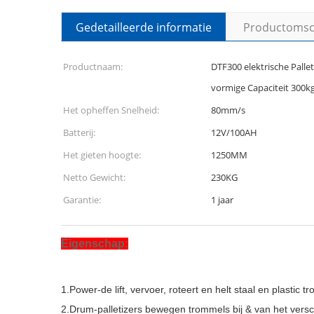
Gedetailleerde informatie
Productomsch
Productnaam:
DTF300 elektrische Pall
vormige Capaciteit 300kg
Het opheffen Snelheid:
80mm/s
Batterij:
12V/100AH
Het gieten hoogte:
1250MM
Netto Gewicht:
230KG
Garantie:
1 jaar
Eigenschap:
1.Power-de lift, vervoer, roteert en helt staal en plastic 
2.Drum-palletizers bewegen trommels bij & van het versche