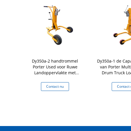
lische Hand
Dy350a-2 handtrommel
Dy350a-1 de Capa
 van de
Porter Used voor Ruwe
van Porter Mult
 zelf-Grijpt
Landoppervlakte met
Drum Truck Lo
en van de
Elastisch Wiel en de
handtro
Kg van het
Gemakkelijke Capaciteit van
 nu
Contact nu
Contact 
toestel
de Bewegingslading 350kg