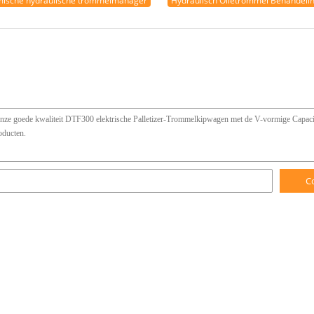
ische hydraulische trommelmanager
Hydraulisch Olietrommel Behandeli
C