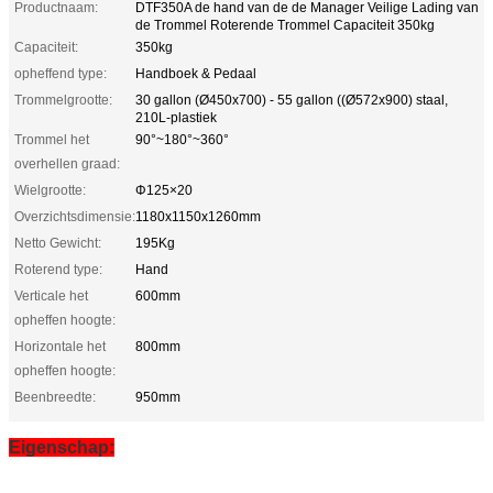
Productnaam:
DTF350A de hand van de de Manager Veilige Lading van
de Trommel Roterende Trommel Capaciteit 350kg
Capaciteit:
350kg
opheffend type:
Handboek & Pedaal
Trommelgrootte:
30 gallon (Ø450x700) - 55 gallon ((Ø572x900) staal,
210L-plastiek
Trommel het
90°~180°~360°
overhellen graad:
Wielgrootte:
Φ125×20
Overzichtsdimensie:
1180x1150x1260mm
Netto Gewicht:
195Kg
Roterend type:
Hand
Verticale het
600mm
opheffen hoogte:
Horizontale het
800mm
opheffen hoogte:
Beenbreedte:
950mm
Eigenschap: