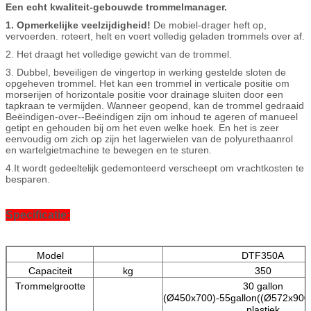
Een echt kwaliteit-gebouwde trommelmanager.
1. Opmerkelijke veelzijdigheid!
De mobiel-drager heft op,
vervoerden. roteert, helt en voert volledig geladen trommels over af.
2. Het draagt het volledige gewicht van de trommel.
3. Dubbel, beveiligen de vingertop in werking gestelde sloten de
opgeheven trommel. Het kan een trommel in verticale positie om
morserijen of horizontale positie voor drainage sluiten door een
tapkraan te vermijden. Wanneer geopend, kan de trommel gedraaid
Beëindigen-over--Beëindigen zijn om inhoud te ageren of manueel
getipt en gehouden bij om het even welke hoek. En het is zeer
eenvoudig om zich op zijn het lagerwielen van de polyurethaanrol
en wartelgietmachine te bewegen en te sturen.
4.It wordt gedeeltelijk gedemonteerd verscheept om vrachtkosten te
besparen.
Specificatie:
Model
DTF350A
Capaciteit
kg
350
Trommelgrootte
30 gallon
(
Ø
450x700)-55gallon((Ø572x900)
plastiek