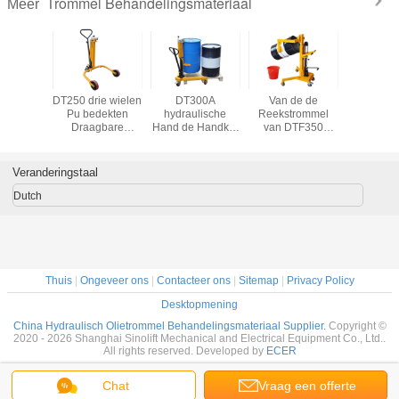
Trommel Behandelingsmateriaal
Meer
b-2 de
DT250 drie wielen
DT300A
Van de de
Dy350
akte van
Pu bedekten
hydraulische
Reekstrommel
handtr
Suitable
Draagbare
Hand de Handkar
van DTF350
Porter Us
gh Land
Trommelvrachtwagen
van de
DTF350A
Ruw
 de
met het
Olietrommel met
DTF350B van de
Landoppe
mmel met
Heftoestelcapaciteit
zelf-Grijpt en het
de Stapelaarolie
met Elasti
Veranderingstaal
h Wiel en
250Kg met een
Sluiten van de
de
en 
kkelijke
laag van de
Capaciteit 350Kg
Trommelheftoestel
Gemakke
Dutch
it van de
Hydraulisch
van het
met Capaciteit
Capaciteit
gslading
Systeemtrommel
Trommelheftoestel
350Kg
Beweging
0Kg
350
Thuis
|
Ongeveer ons
|
Contacteer ons
|
Sitemap
|
Privacy Policy
Desktopmening
China Hydraulisch Olietrommel Behandelingsmateriaal Supplier.
Copyright ©
2020 - 2026 Shanghai Sinolift Mechanical and Electrical Equipment Co., Ltd..
All rights reserved. Developed by
ECER
Chat
Vraag een offerte