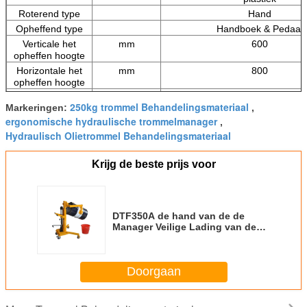
Roterend type
Hand
Opheffend type
Handboek & Pedaal
Verticale het
mm
600
opheffen hoogte
Horizontale het
mm
800
opheffen hoogte
Beenbreedte
mm
950
250kg trommel Behandelingsmateriaal
Markeringen:
,
Wiel
Φ125×20
ergonomische hydraulische trommelmanager
,
Trommel het
graad
90°~180°~360°
Hydraulisch Olietrommel Behandelingsmateriaal
overhellen graad
Overzichtsdimensie
mm
1180x1150x1260
Krijg de beste prijs voor
Netto gewicht
kg
195
DTF350A de hand van de de
Manager Veilige Lading van de
Trommel Roterende Trommel
Capaciteit 350kg
Doorgaan