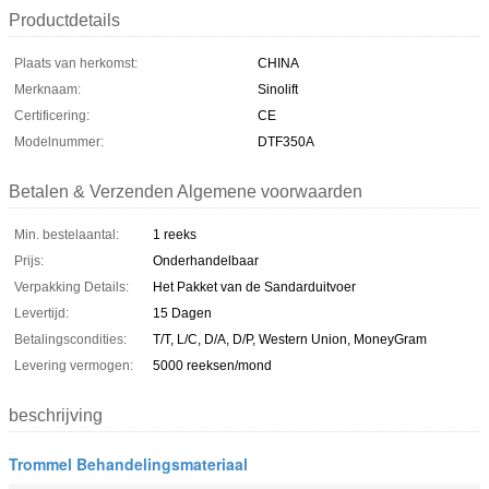
Productdetails
Plaats van herkomst:
CHINA
Merknaam:
Sinolift
Certificering:
CE
Modelnummer:
DTF350A
Betalen & Verzenden Algemene voorwaarden
Min. bestelaantal:
1 reeks
Prijs:
Onderhandelbaar
Verpakking Details:
Het Pakket van de Sandarduitvoer
Levertijd:
15 Dagen
Betalingscondities:
T/T, L/C, D/A, D/P, Western Union, MoneyGram
Levering vermogen:
5000 reeksen/mond
beschrijving
Trommel Behandelingsmateriaal